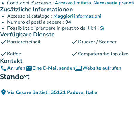
Condizioni d'accesso :
Accesso limitato. Necessaria prenot
Zusätzliche Informationen
Accesso al catalogo :
Maggiori informazioni
Numero di posti a sedere : 94
Possibilità di prendere in prestito dei libri :
Sì
Verfügbare Dienste
check
check
Barrierefreiheit
Drucker / Scanner
check
check
Kaffee
Computerarbeitsplätze
Kontakt
phone
email
computer
Anrufen
Eine E-Mail senden
Website aufrufen
(new tab)
Standort
place
Via Cesare Battisti, 35121 Padova, Italie
(in Google Maps öffnen)
(new tab)