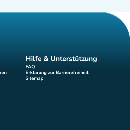
Hilfe & Unterstützung
FAQ
(new tab)
eren
Erklärung zur Barrierefreiheit
(new tab)
Sitemap
(new tab)