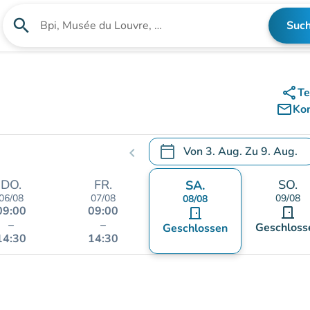
search
Suc
Suche nach einer Einrichtung
share
Te
mail_outline
Ko
calendar_today
Von
3. Aug.
Zu
9. Aug.
chevron_left
.
Öffnen Sie den Kalender, um
DO.
FR.
SO.
SA.
06/08
07/08
09/08
08/08
09:00
09:00
door_front
door_front
–
–
Geschloss
Geschlossen
14:30
14:30