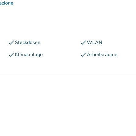
azione
check
check
Steckdosen
WLAN
check
check
Klimaanlage
Arbeitsräume