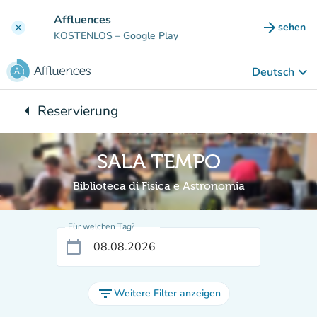
Gehe zum Hauptinhalt
Affluences
arrow_forward
sehen
clear
(new ta
KOSTENLOS
– Google Play
keyboard_arrow_down
Deutsch
arrow_left
Reservierung
Zurück zu:
SALA TEMPO
Biblioteca di Fisica e Astronomia
Für welchen Tag?
calendar_today
filter_list
Weitere Filter anzeigen