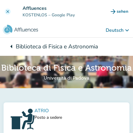
Gehe zum Hauptinhalt
Affluences
arrow_forward
sehen
clear
(new ta
KOSTENLOS
– Google Play
keyboard_arrow_down
Deutsch
arrow_left
Biblioteca di Fisica e Astronomia
Zurück zu:
Biblioteca di Fisica e Astronomia
Università di Padova
ATRIO
Posto a sedere