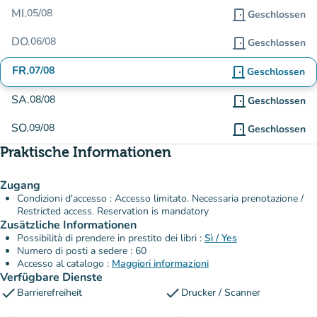
MI.
05/08
door_front
Geschlossen
DO.
06/08
door_front
Geschlossen
FR.
07/08
door_front
Geschlossen
SA.
08/08
door_front
Geschlossen
SO.
09/08
door_front
Geschlossen
Praktische Informationen
Zugang
Condizioni d'accesso : Accesso limitato. Necessaria prenotazione /
Restricted access. Reservation is mandatory
Zusätzliche Informationen
Possibilità di prendere in prestito dei libri :
Sì / Yes
Numero di posti a sedere : 60
Accesso al catalogo :
Maggiori informazioni
Verfügbare Dienste
check
check
Barrierefreiheit
Drucker / Scanner