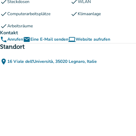
check
check
Steckdosen
WLAN
check
check
Computerarbeitsplätze
Klimaanlage
check
Arbeitsräume
Kontakt
phone
email
computer
Anrufen
Eine E-Mail senden
Website aufrufen
(new tab)
Standort
place
16 Viale dell'Università, 35020 Legnaro, Italie
(in Google Maps öffnen)
(new tab)