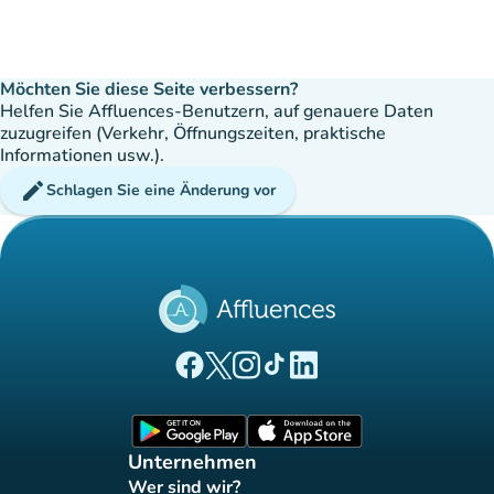
Möchten Sie diese Seite verbessern?
Helfen Sie Affluences-Benutzern, auf genauere Daten
zuzugreifen (Verkehr, Öffnungszeiten, praktische
Informationen usw.).
edit
Schlagen Sie eine Änderung vor
(new tab)
(new tab)
(new tab)
(new tab)
(new tab)
Affluences Facebook-Seite
Affluences Twitter-Seite
Affluences Instagram-Seite
Affluences Tiktok-Seite
Affluences LinkedIn-Seit
(new tab)
(new tab)
Unternehmen
Wer sind wir?