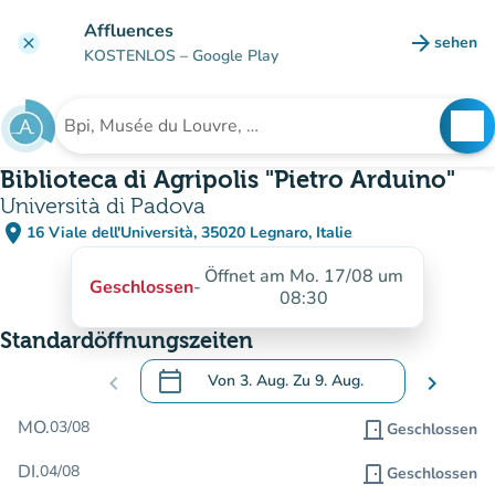
Gehe zum Hauptinhalt
Affluences
arrow_forward
sehen
clear
(new ta
KOSTENLOS
– Google Play
search
See
Suche nach einer Einrichtung
Biblioteca di Agripolis "Pietro Arduino"
Università di Padova
place
16 Viale dell'Università, 35020 Legnaro, Italie
(in Google Maps öffnen)
(new tab)
Öffnet am Mo. 17/08 um
Geschlossen
-
08:30
Standardöffnungszeiten
calendar_today
chevron_left
Von
3. Aug.
Zu
9. Aug.
chevron_right
.
Öffnen Sie den Kalender, um Daten zu än
MO.
03/08
door_front
Geschlossen
DI.
04/08
door_front
Geschlossen