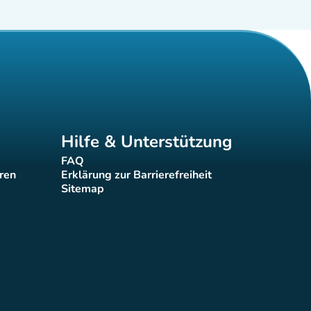
Hilfe & Unterstützung
FAQ
(new tab)
eren
Erklärung zur Barrierefreiheit
(new tab)
Sitemap
(new tab)