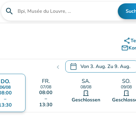
search
Suc
Suche nach einer Einrichtung
share
Te
mail_outline
Ko
calendar_today
Von
3. Aug.
Zu
9. Aug.
chevron_left
.
Öffnen Sie den Kalender, um
FR.
SA.
SO.
DO.
07/08
08/08
09/08
06/08
08:00
08:00
door_front
door_front
–
–
Geschlossen
Geschloss
13:30
13:30