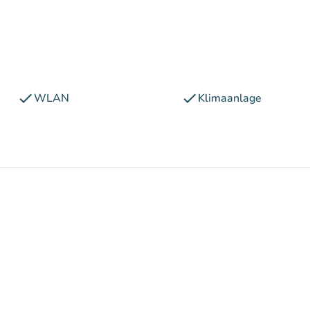
check
check
WLAN
Klimaanlage