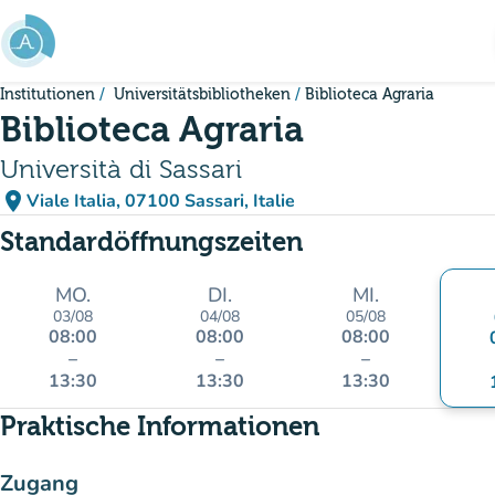
Gehe zum Hauptinhalt
Institutionen
Universitätsbibliotheken
Biblioteca Agraria
Biblioteca Agraria
Università di Sassari
place
Viale Italia, 07100 Sassari, Italie
(in Google Maps öffnen)
(new tab)
Standardöffnungszeiten
MO.
DI.
MI.
03/08
04/08
05/08
08:00
08:00
08:00
–
–
–
13:30
13:30
13:30
Praktische Informationen
Zugang