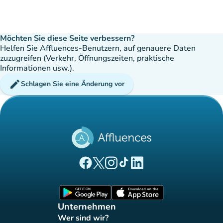
Möchten Sie diese Seite verbessern?
Helfen Sie Affluences-Benutzern, auf genauere Daten
zuzugreifen (Verkehr, Öffnungszeiten, praktische
Informationen usw.).
edit
Schlagen Sie eine Änderung vor
(new tab)
(new tab)
(new tab)
(new tab)
(new tab)
Affluences Facebook-Seite
Affluences Twitter-Seite
Affluences Instagram-Seite
Affluences Tiktok-Seite
Affluences LinkedIn-Seit
(new tab)
(new tab)
Unternehmen
Wer sind wir?
(new tab)