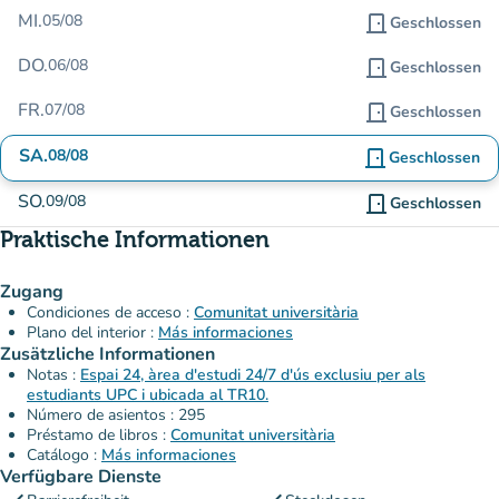
MI.
05/08
door_front
Geschlossen
DO.
06/08
door_front
Geschlossen
FR.
07/08
door_front
Geschlossen
SA.
08/08
door_front
Geschlossen
SO.
09/08
door_front
Geschlossen
Praktische Informationen
Zugang
Condiciones de acceso :
Comunitat universitària
Plano del interior :
Más informaciones
Zusätzliche Informationen
Notas :
Espai 24, àrea d'estudi 24/7 d'ús exclusiu per als
estudiants UPC i ubicada al TR10.
Número de asientos : 295
Préstamo de libros :
Comunitat universitària
Catálogo :
Más informaciones
Verfügbare Dienste