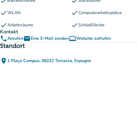
check
check
Barrierefreiheit
Steckdosen
check
check
WLAN
Computerarbeitsplätze
check
check
Arbeitsräume
Schließfächer
Kontakt
phone
email
computer
Anrufen
Eine E-Mail senden
Website aufrufen
(new tab)
Standort
place
1 Plaça Campus, 08222 Terrassa, Espagne
(in Google Maps öffnen)
(new tab)