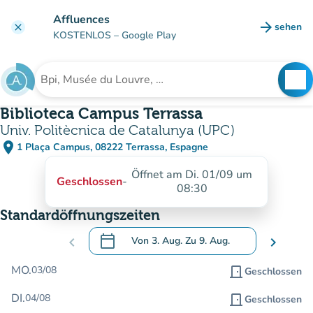
Gehe zum Hauptinhalt
Affluences
arrow_forward
sehen
clear
(new ta
KOSTENLOS
– Google Play
search
See
Suche nach einer Einrichtung
Biblioteca Campus Terrassa
Univ. Politècnica de Catalunya (UPC)
place
1 Plaça Campus, 08222 Terrassa, Espagne
(in Google Maps öffnen)
(new tab)
Öffnet am Di. 01/09 um
Geschlossen
-
08:30
Standardöffnungszeiten
calendar_today
chevron_left
Von
3. Aug.
Zu
9. Aug.
chevron_right
.
Öffnen Sie den Kalender, um Daten zu än
MO.
03/08
door_front
Geschlossen
DI.
04/08
door_front
Geschlossen