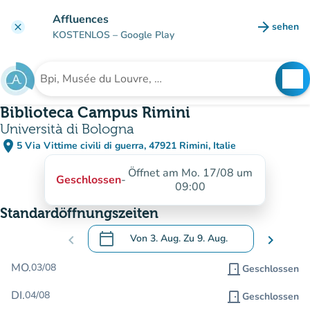
Gehe zum Hauptinhalt
Affluences
arrow_forward
sehen
clear
(new ta
KOSTENLOS
– Google Play
search
See
Suche nach einer Einrichtung
Biblioteca Campus Rimini
Università di Bologna
place
5 Via Vittime civili di guerra, 47921 Rimini, Italie
(in Google Maps öffnen)
(new tab)
Öffnet am Mo. 17/08 um
Geschlossen
-
09:00
Standardöffnungszeiten
calendar_today
chevron_left
Von
3. Aug.
Zu
9. Aug.
chevron_right
.
Öffnen Sie den Kalender, um Daten zu än
MO.
03/08
door_front
Geschlossen
DI.
04/08
door_front
Geschlossen