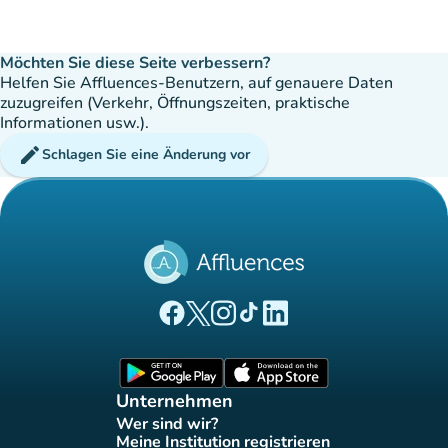
Möchten Sie diese Seite verbessern?
Helfen Sie Affluences-Benutzern, auf genauere Daten
zuzugreifen (Verkehr, Öffnungszeiten, praktische
Informationen usw.).
edit
Schlagen Sie eine Änderung vor
(new tab)
(new tab)
(new tab)
(new tab)
(new tab)
Affluences Facebook-Seite
Affluences Twitter-Seite
Affluences Instagram-Seite
Affluences Tiktok-Seite
Affluences LinkedIn-Seit
(new tab)
(new tab)
Unternehmen
Wer sind wir?
(new tab)
Meine Institution registrieren