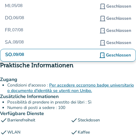
MI.
05/08
door_front
Geschlossen
DO.
06/08
door_front
Geschlossen
FR.
07/08
door_front
Geschlossen
SA.
08/08
door_front
Geschlossen
SO.
09/08
door_front
Geschlossen
Praktische Informationen
Zugang
Condizioni d'accesso :
Per accedere occorrono badge universitario
o documento d'identità se utenti non Unibo.
Zusätzliche Informationen
Possibilità di prendere in prestito dei libri : Sì
Numero di posti a sedere : 100
Verfügbare Dienste
check
check
Barrierefreiheit
Steckdosen
check
check
WLAN
Kaffee