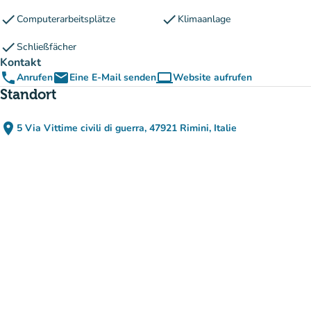
check
check
Computerarbeitsplätze
Klimaanlage
check
Schließfächer
Kontakt
phone
email
computer
Anrufen
Eine E-Mail senden
Website aufrufen
(new tab)
Standort
place
5 Via Vittime civili di guerra, 47921 Rimini, Italie
(in Google Maps öffnen)
(new tab)