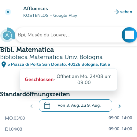
Gehe zum Hauptinhalt
Affluences
arrow_forward
sehen
clear
(new ta
KOSTENLOS
– Google Play
search
See
Suche nach einer Einrichtung
Bibl. Matematica
Biblioteca Matematica Univ. Bologna
place
5 Piazza di Porta San Donato, 40126 Bologna, Italie
(in Google Maps öffnen)
(new tab)
Öffnet am Mo. 24/08 um
Geschlossen
-
09:00
Standardöffnungszeiten
calendar_today
chevron_left
Von
3. Aug.
Zu
9. Aug.
chevron_right
.
Öffnen Sie den Kalender, um Daten zu än
MO.
09:00
–
14:00
03/08
DI.
09:00
–
14:00
04/08