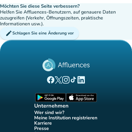
Möchten Sie diese Seite verbessern?
Helfen Sie Affluences-Benutzern, auf genauere Daten
zuzugreifen (Verkehr, Öffnungszeiten, praktische
Informationen usw.).
edit
Schlagen Sie eine Änderung vor
(new tab)
(new tab)
(new tab)
(new tab)
(new tab)
Affluences Facebook-Seite
Affluences Twitter-Seite
Affluences Instagram-Seite
Affluences Tiktok-Seite
Affluences LinkedIn-Seit
(new tab)
(new tab)
Unternehmen
Wer sind wir?
(new tab)
Meine Institution registrieren
(new tab)
Karriere
(new tab)
Presse
(new tab)