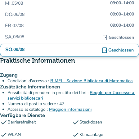
MI.
09:00
–
14:00
05/08
DO.
09:00
–
14:00
06/08
FR.
09:00
–
14:00
07/08
SA.
08/08
door_front
Geschlossen
SO.
09/08
door_front
Geschlossen
Praktische Informationen
Zugang
Condizioni d'accesso :
BIMFI - Sezione Biblioteca di Matematica
Zusätzliche Informationen
Possibilità di prendere in prestito dei libri :
Regole per l'accesso ai
servizi bibliotecari
Numero di posti a sedere : 47
Accesso al catalogo :
Maggiori informazioni
Verfügbare Dienste
check
check
Barrierefreiheit
Steckdosen
check
check
WLAN
Klimaanlage