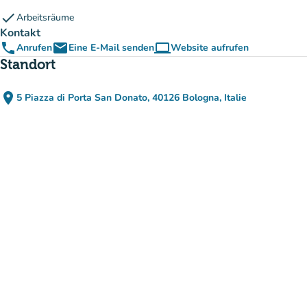
check
Arbeitsräume
Kontakt
phone
email
computer
Anrufen
Eine E-Mail senden
Website aufrufen
(new tab)
Standort
place
5 Piazza di Porta San Donato, 40126 Bologna, Italie
(in Google Maps öffnen)
(new tab)