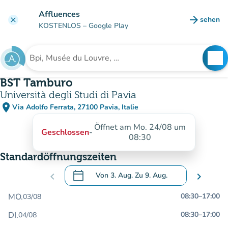
Gehe zum Hauptinhalt
Affluences
arrow_forward
sehen
clear
(new ta
KOSTENLOS
– Google Play
search
See
Suche nach einer Einrichtung
BST Tamburo
Università degli Studi di Pavia
place
Via Adolfo Ferrata, 27100 Pavia, Italie
(in Google Maps öffnen)
(new tab)
Öffnet am Mo. 24/08 um
Geschlossen
-
08:30
Standardöffnungszeiten
calendar_today
chevron_left
Von
3. Aug.
Zu
9. Aug.
chevron_right
.
Öffnen Sie den Kalender, um Daten zu än
MO.
08:30
–
17:00
03/08
DI.
08:30
–
17:00
04/08