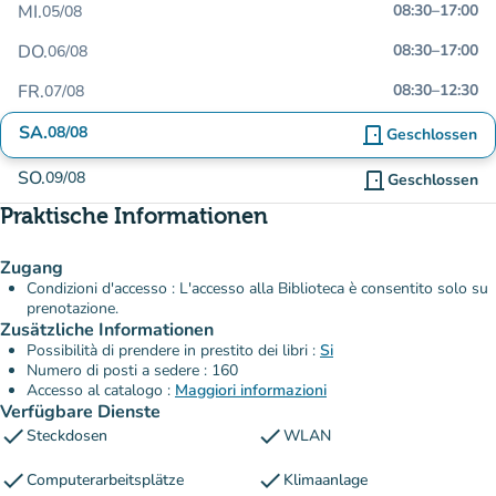
MI.
08:30
–
17:00
05/08
DO.
08:30
–
17:00
06/08
FR.
08:30
–
12:30
07/08
SA.
08/08
door_front
Geschlossen
SO.
09/08
door_front
Geschlossen
Praktische Informationen
Zugang
Condizioni d'accesso : L'accesso alla Biblioteca è consentito solo su
prenotazione.
Zusätzliche Informationen
Possibilità di prendere in prestito dei libri :
Si
Numero di posti a sedere : 160
Accesso al catalogo :
Maggiori informazioni
Verfügbare Dienste
check
check
Steckdosen
WLAN
check
check
Computerarbeitsplätze
Klimaanlage