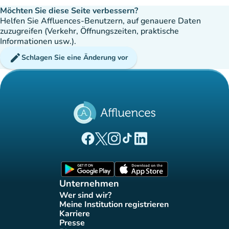
Möchten Sie diese Seite verbessern?
Helfen Sie Affluences-Benutzern, auf genauere Daten
zuzugreifen (Verkehr, Öffnungszeiten, praktische
Informationen usw.).
edit
Schlagen Sie eine Änderung vor
(new tab)
(new tab)
(new tab)
(new tab)
(new tab)
Affluences Facebook-Seite
Affluences Twitter-Seite
Affluences Instagram-Seite
Affluences Tiktok-Seite
Affluences LinkedIn-Seit
(new tab)
(new tab)
Unternehmen
Wer sind wir?
(new tab)
Meine Institution registrieren
(new tab)
Karriere
(new tab)
Presse
(new tab)