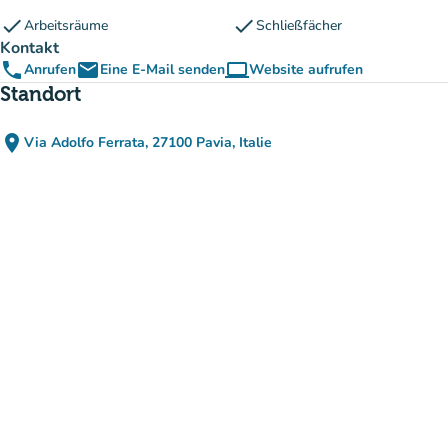
check
check
Arbeitsräume
Schließfächer
Kontakt
phone
email
computer
Anrufen
Eine E-Mail senden
Website aufrufen
(new tab)
Standort
place
Via Adolfo Ferrata, 27100 Pavia, Italie
(in Google Maps öffnen)
(new tab)