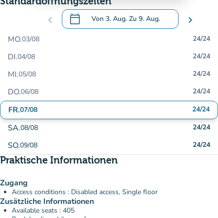
Standardöffnungszeiten
calendar_today
chevron_left
Von
3. Aug.
Zu
9. Aug.
chevron_right
.
Öffnen Sie den Kalender, um Daten zu än
MO.
24/24
03/08
DI.
24/24
04/08
MI.
24/24
05/08
DO.
24/24
06/08
FR.
24/24
07/08
SA.
24/24
08/08
SO.
24/24
09/08
Praktische Informationen
Zugang
Access conditions : Disabled access, Single floor
Zusätzliche Informationen
Available seats : 405