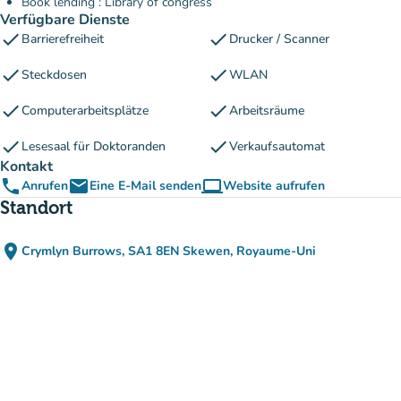
Book lending : Library of congress
Verfügbare Dienste
check
check
Barrierefreiheit
Drucker / Scanner
check
check
Steckdosen
WLAN
check
check
Computerarbeitsplätze
Arbeitsräume
check
check
Lesesaal für Doktoranden
Verkaufsautomat
Kontakt
phone
email
computer
Anrufen
Eine E-Mail senden
Website aufrufen
(new tab)
Standort
place
Crymlyn Burrows, SA1 8EN Skewen, Royaume-Uni
(in Google Maps öffnen)
(new tab)