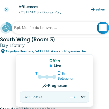
Gehe zum Hauptinhalt
Affluences
arrow_forward
sehen
clear
(new ta
KOSTENLOS
– Google Play
search
See
Suche nach einer Einrichtung
South Wing (Room 3)
Bay Library
place
Crymlyn Burrows, SA1 8EN Skewen, Royaume-Uni
(in Google Maps öffnen)
(new tab)
Offen
Live
0
%
5%
Belegung
insights
Prognosen
trending_flat
16:30
–
23:30
5%
Stabil