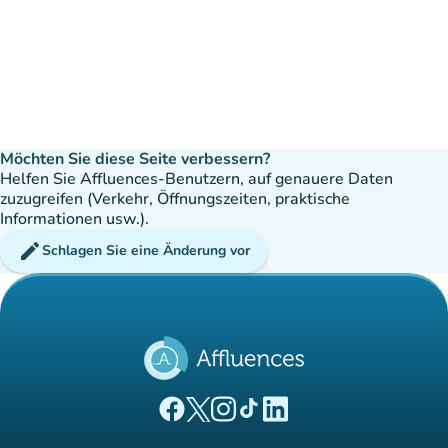
Möchten Sie diese Seite verbessern?
Helfen Sie Affluences-Benutzern, auf genauere Daten
zuzugreifen (Verkehr, Öffnungszeiten, praktische
Informationen usw.).
edit
Schlagen Sie eine Änderung vor
(new tab)
(new tab)
(new tab)
(new tab)
(new tab)
Affluences Facebook-Seite
Affluences Twitter-Seite
Affluences Instagram-Seite
Affluences Tiktok-Seite
Affluences LinkedIn-Seit