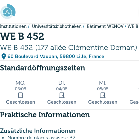
Gehe zum Hauptinhalt
Institutionen
Universitätsbibliotheken
Bâtiment WENOV
WE B
WE B 452
WE B 452 (177 allée Clémentine Deman)
place
60 Boulevard Vauban, 59800 Lille, France
(in Google Maps öffnen)
(new tab)
Standardöffnungszeiten
MO.
DI.
MI.
03/08
04/08
05/08
door_front
door_front
door_front
Geschlossen
Geschlossen
Geschlossen
Ges
Praktische Informationen
Zusätzliche Informationen
Nombre de places assises : 32