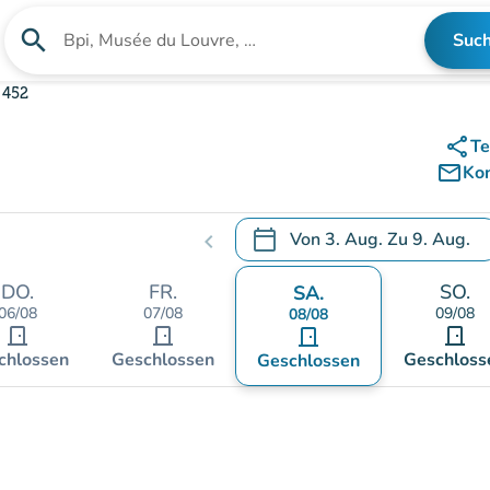
search
Suc
Suche nach einer Einrichtung
 452
share
Te
mail_outline
Ko
calendar_today
Von
3. Aug.
Zu
9. Aug.
chevron_left
.
Öffnen Sie den Kalender, um
DO.
FR.
SO.
SA.
06/08
07/08
09/08
08/08
door_front
door_front
door_front
door_front
chlossen
Geschlossen
Geschloss
Geschlossen