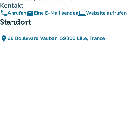
Kontakt
phone
email
computer
Anrufen
Eine E-Mail senden
Website aufrufen
(new tab)
Standort
place
60 Boulevard Vauban, 59800 Lille, France
(in Google Maps öffnen)
(new tab)