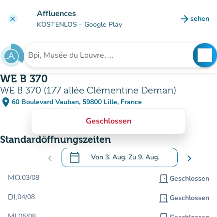
Gehe zum Hauptinhalt
Affluences
arrow_forward
sehen
clear
(new ta
KOSTENLOS
– Google Play
search
See
Suche nach einer Einrichtung
WE B 370
WE B 370 (177 allée Clémentine Deman)
place
60 Boulevard Vauban, 59800 Lille, France
(in Google Maps öffnen)
(new tab)
Geschlossen
Standardöffnungszeiten
calendar_today
chevron_left
Von
3. Aug.
Zu
9. Aug.
chevron_right
.
Öffnen Sie den Kalender, um Daten zu än
MO.
03/08
door_front
Geschlossen
DI.
04/08
door_front
Geschlossen
MI.
05/08