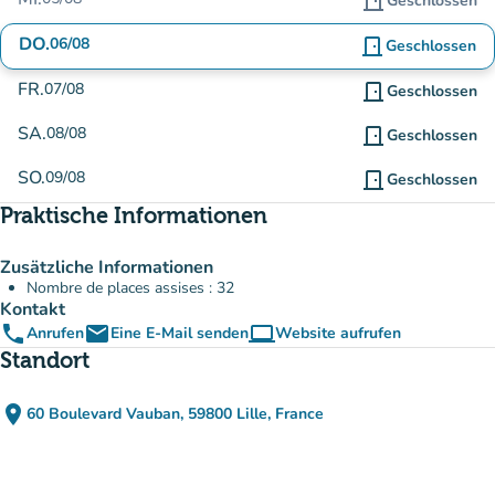
door_front
Geschlossen
DO.
06/08
door_front
Geschlossen
FR.
07/08
door_front
Geschlossen
SA.
08/08
door_front
Geschlossen
SO.
09/08
door_front
Geschlossen
Praktische Informationen
Zusätzliche Informationen
Nombre de places assises : 32
Kontakt
phone
email
computer
Anrufen
Eine E-Mail senden
Website aufrufen
(new tab)
Standort
place
60 Boulevard Vauban, 59800 Lille, France
(in Google Maps öffnen)
(new tab)