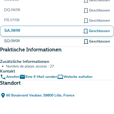
door_front
Geschlossen
DO.
06/08
door_front
Geschlossen
FR.
07/08
door_front
Geschlossen
SA.
08/08
door_front
Geschlossen
SO.
09/08
door_front
Geschlossen
Praktische Informationen
Zusätzliche Informationen
Nombre de places assises : 27
Kontakt
phone
email
computer
Anrufen
Eine E-Mail senden
Website aufrufen
(new tab)
Standort
place
60 Boulevard Vauban, 59800 Lille, France
(in Google Maps öffnen)
(new tab)