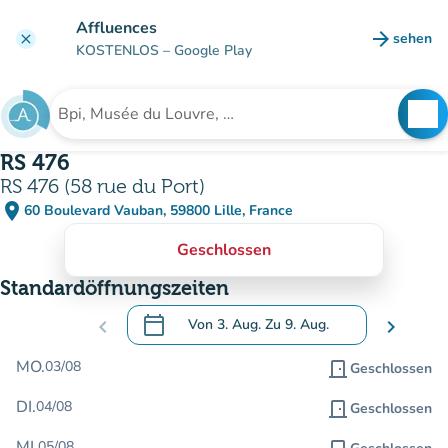
Gehe zum Hauptinhalt
Affluences
arrow_forward
sehen
clear
(new ta
KOSTENLOS
– Google Play
search
See
Suche nach einer Einrichtung
RS 476
RS 476 (58 rue du Port)
place
60 Boulevard Vauban, 59800 Lille, France
(in Google Maps öffnen)
(new tab)
Geschlossen
Standardöffnungszeiten
calendar_today
chevron_left
Von
3. Aug.
Zu
9. Aug.
chevron_right
.
Öffnen Sie den Kalender, um Daten zu än
MO.
03/08
door_front
Geschlossen
DI.
04/08
door_front
Geschlossen
MI.
05/08