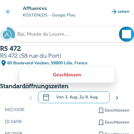
Gehe zum Hauptinhalt
Affluences
arrow_forward
sehen
clear
(new ta
KOSTENLOS
– Google Play
search
See
Suche nach einer Einrichtung
RS 472
RS 472 (58 rue du Port)
place
60 Boulevard Vauban, 59800 Lille, France
(in Google Maps öffnen)
(new tab)
Geschlossen
Standardöffnungszeiten
calendar_today
chevron_left
Von
3. Aug.
Zu
9. Aug.
chevron_right
.
Öffnen Sie den Kalender, um Daten zu än
MO.
03/08
door_front
Geschlossen
DI.
04/08
door_front
Geschlossen
MI.
05/08