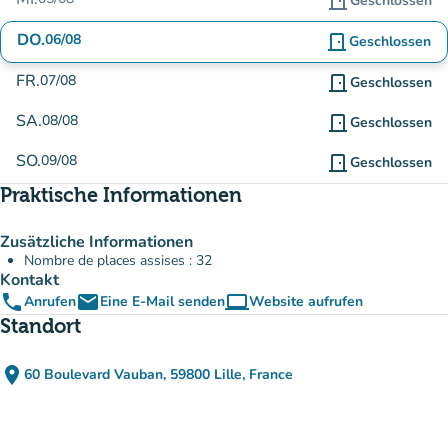
door_front
Geschlossen
DO.
06/08
door_front
Geschlossen
FR.
07/08
door_front
Geschlossen
SA.
08/08
door_front
Geschlossen
SO.
09/08
door_front
Geschlossen
Praktische Informationen
Zusätzliche Informationen
Nombre de places assises : 32
Kontakt
phone
email
computer
Anrufen
Eine E-Mail senden
Website aufrufen
(new tab)
Standort
place
60 Boulevard Vauban, 59800 Lille, France
(in Google Maps öffnen)
(new tab)