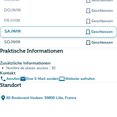
door_front
Geschlossen
DO.
06/08
door_front
Geschlossen
FR.
07/08
door_front
Geschlossen
SA.
08/08
door_front
Geschlossen
SO.
09/08
door_front
Geschlossen
Praktische Informationen
Zusätzliche Informationen
Nombre de places assises : 30
Kontakt
phone
email
computer
Anrufen
Eine E-Mail senden
Website aufrufen
(new tab)
Standort
place
60 Boulevard Vauban, 59800 Lille, France
(in Google Maps öffnen)
(new tab)