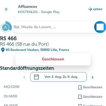
Gehe zum Hauptinhalt
Affluences
arrow_forward
sehen
clear
(new ta
KOSTENLOS
– Google Play
search
See
Suche nach einer Einrichtung
RS 466
RS 466 (58 rue du Port)
place
60 Boulevard Vauban, 59800 Lille, France
(in Google Maps öffnen)
(new tab)
Geschlossen
Standardöffnungszeiten
calendar_today
chevron_left
Von
3. Aug.
Zu
9. Aug.
chevron_right
.
Öffnen Sie den Kalender, um Daten zu än
MO.
03/08
door_front
Geschlossen
DI.
04/08
door_front
Geschlossen
MI.
05/08