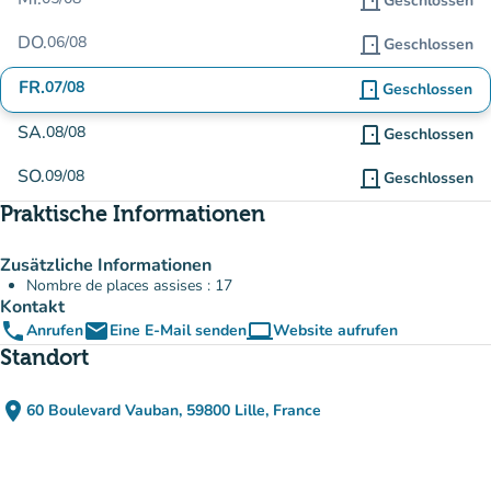
door_front
Geschlossen
DO.
06/08
door_front
Geschlossen
FR.
07/08
door_front
Geschlossen
SA.
08/08
door_front
Geschlossen
SO.
09/08
door_front
Geschlossen
Praktische Informationen
Zusätzliche Informationen
Nombre de places assises : 17
Kontakt
phone
email
computer
Anrufen
Eine E-Mail senden
Website aufrufen
(new tab)
Standort
place
60 Boulevard Vauban, 59800 Lille, France
(in Google Maps öffnen)
(new tab)