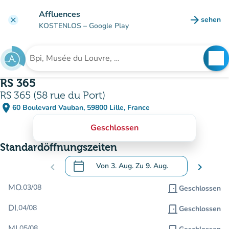
Gehe zum Hauptinhalt
Affluences
arrow_forward
sehen
clear
(new ta
KOSTENLOS
– Google Play
search
See
Suche nach einer Einrichtung
RS 365
RS 365 (58 rue du Port)
place
60 Boulevard Vauban, 59800 Lille, France
(in Google Maps öffnen)
(new tab)
Geschlossen
Standardöffnungszeiten
calendar_today
chevron_left
Von
3. Aug.
Zu
9. Aug.
chevron_right
.
Öffnen Sie den Kalender, um Daten zu än
MO.
03/08
door_front
Geschlossen
DI.
04/08
door_front
Geschlossen
MI.
05/08