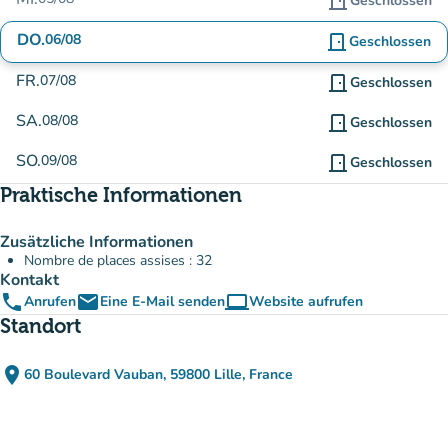
door_front
Geschlossen
DO.
06/08
door_front
Geschlossen
FR.
07/08
door_front
Geschlossen
SA.
08/08
door_front
Geschlossen
SO.
09/08
door_front
Geschlossen
Praktische Informationen
Zusätzliche Informationen
Nombre de places assises : 32
Kontakt
phone
email
computer
Anrufen
Eine E-Mail senden
Website aufrufen
(new tab)
Standort
place
60 Boulevard Vauban, 59800 Lille, France
(in Google Maps öffnen)
(new tab)