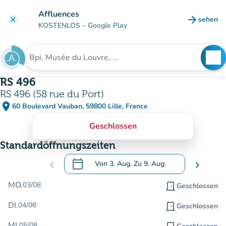
Gehe zum Hauptinhalt
Affluences
arrow_forward
sehen
clear
(new ta
KOSTENLOS
– Google Play
search
See
Suche nach einer Einrichtung
RS 496
RS 496 (58 rue du Port)
place
60 Boulevard Vauban, 59800 Lille, France
(in Google Maps öffnen)
(new tab)
Geschlossen
Standardöffnungszeiten
calendar_today
chevron_left
Von
3. Aug.
Zu
9. Aug.
chevron_right
.
Öffnen Sie den Kalender, um Daten zu än
MO.
03/08
door_front
Geschlossen
DI.
04/08
door_front
Geschlossen
MI.
05/08