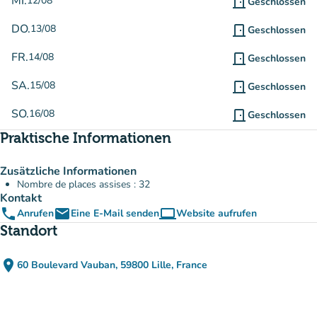
MI.
12/08
door_front
Geschlossen
DO.
13/08
door_front
Geschlossen
FR.
14/08
door_front
Geschlossen
SA.
15/08
door_front
Geschlossen
SO.
16/08
door_front
Geschlossen
Praktische Informationen
Zusätzliche Informationen
Nombre de places assises : 32
Kontakt
phone
email
computer
Anrufen
Eine E-Mail senden
Website aufrufen
(new tab)
Standort
place
60 Boulevard Vauban, 59800 Lille, France
(in Google Maps öffnen)
(new tab)