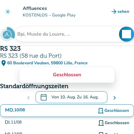
Gehe zum Hauptinhalt
Affluences
arrow_forward
sehen
clear
(new ta
KOSTENLOS
– Google Play
search
See
Suche nach einer Einrichtung
RS 323
RS 323 (58 rue du Port)
place
60 Boulevard Vauban, 59800 Lille, France
(in Google Maps öffnen)
(new tab)
Geschlossen
Standardöffnungszeiten
calendar_today
chevron_left
Von
10. Aug.
Zu
16. Aug.
chevron_right
.
Öffnen Sie den Kalender, um Daten zu änd
MO.
10/08
door_front
Geschlossen
DI.
11/08
door_front
Geschlossen