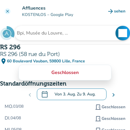
Gehe zum Hauptinhalt
Affluences
arrow_forward
sehen
clear
(new ta
KOSTENLOS
– Google Play
search
See
Suche nach einer Einrichtung
RS 296
RS 296 (58 rue du Port)
place
60 Boulevard Vauban, 59800 Lille, France
(in Google Maps öffnen)
(new tab)
Geschlossen
Standardöffnungszeiten
calendar_today
chevron_left
Von
3. Aug.
Zu
9. Aug.
chevron_right
.
Öffnen Sie den Kalender, um Daten zu än
MO.
03/08
door_front
Geschlossen
DI.
04/08
door_front
Geschlossen
MI.
05/08