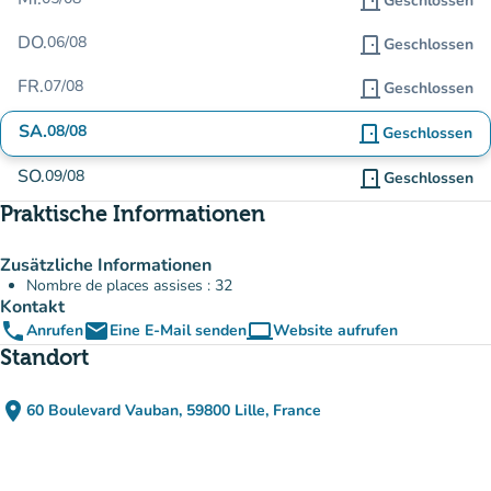
door_front
Geschlossen
DO.
06/08
door_front
Geschlossen
FR.
07/08
door_front
Geschlossen
SA.
08/08
door_front
Geschlossen
SO.
09/08
door_front
Geschlossen
Praktische Informationen
Zusätzliche Informationen
Nombre de places assises : 32
Kontakt
phone
email
computer
Anrufen
Eine E-Mail senden
Website aufrufen
(new tab)
Standort
place
60 Boulevard Vauban, 59800 Lille, France
(in Google Maps öffnen)
(new tab)