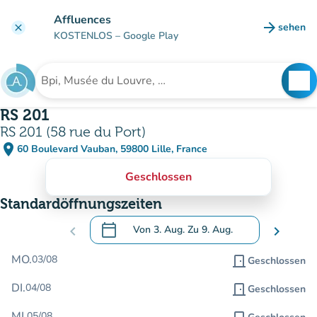
Gehe zum Hauptinhalt
Affluences
arrow_forward
sehen
clear
(new ta
KOSTENLOS
– Google Play
search
See
Suche nach einer Einrichtung
RS 201
RS 201 (58 rue du Port)
place
60 Boulevard Vauban, 59800 Lille, France
(in Google Maps öffnen)
(new tab)
Geschlossen
Standardöffnungszeiten
calendar_today
chevron_left
Von
3. Aug.
Zu
9. Aug.
chevron_right
.
Öffnen Sie den Kalender, um Daten zu än
MO.
03/08
door_front
Geschlossen
DI.
04/08
door_front
Geschlossen
MI.
05/08