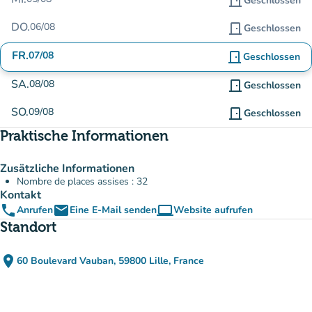
door_front
Geschlossen
DO.
06/08
door_front
Geschlossen
FR.
07/08
door_front
Geschlossen
SA.
08/08
door_front
Geschlossen
SO.
09/08
door_front
Geschlossen
Praktische Informationen
Zusätzliche Informationen
Nombre de places assises : 32
Kontakt
phone
email
computer
Anrufen
Eine E-Mail senden
Website aufrufen
(new tab)
Standort
place
60 Boulevard Vauban, 59800 Lille, France
(in Google Maps öffnen)
(new tab)