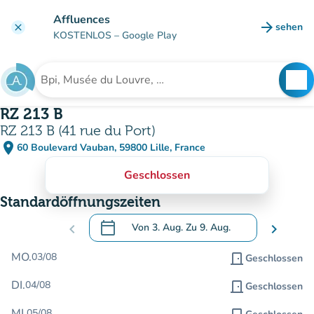
Gehe zum Hauptinhalt
Affluences
arrow_forward
sehen
clear
(new ta
KOSTENLOS
– Google Play
search
See
Suche nach einer Einrichtung
RZ 213 B
RZ 213 B (41 rue du Port)
place
60 Boulevard Vauban, 59800 Lille, France
(in Google Maps öffnen)
(new tab)
Geschlossen
Standardöffnungszeiten
calendar_today
chevron_left
Von
3. Aug.
Zu
9. Aug.
chevron_right
.
Öffnen Sie den Kalender, um Daten zu än
MO.
03/08
door_front
Geschlossen
DI.
04/08
door_front
Geschlossen
MI.
05/08