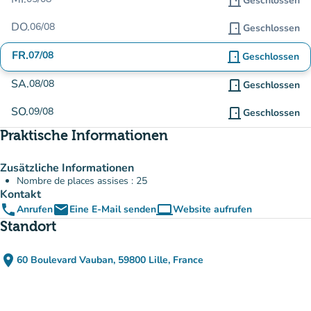
door_front
Geschlossen
DO.
06/08
door_front
Geschlossen
FR.
07/08
door_front
Geschlossen
SA.
08/08
door_front
Geschlossen
SO.
09/08
door_front
Geschlossen
Praktische Informationen
Zusätzliche Informationen
Nombre de places assises : 25
Kontakt
phone
email
computer
Anrufen
Eine E-Mail senden
Website aufrufen
(new tab)
Standort
place
60 Boulevard Vauban, 59800 Lille, France
(in Google Maps öffnen)
(new tab)