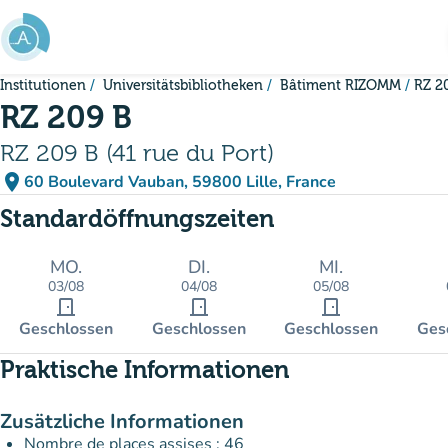
Gehe zum Hauptinhalt
Institutionen
Universitätsbibliotheken
Bâtiment RIZOMM
RZ 2
RZ 209 B
RZ 209 B (41 rue du Port)
place
60 Boulevard Vauban, 59800 Lille, France
(in Google Maps öffnen)
(new tab)
Standardöffnungszeiten
MO.
DI.
MI.
03/08
04/08
05/08
door_front
door_front
door_front
Geschlossen
Geschlossen
Geschlossen
Ges
Praktische Informationen
Zusätzliche Informationen
Nombre de places assises : 46