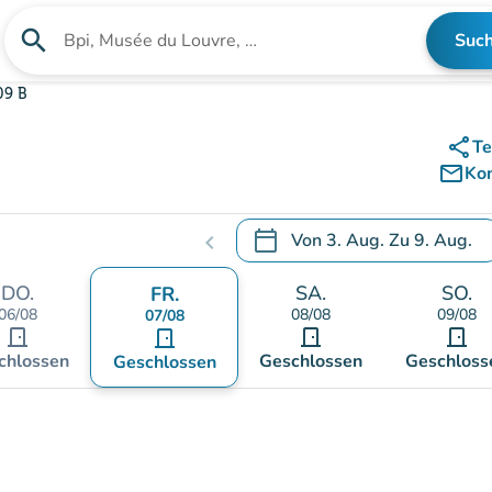
search
Suc
Suche nach einer Einrichtung
09 B
share
Te
mail_outline
Ko
calendar_today
Von
3. Aug.
Zu
9. Aug.
chevron_left
.
Öffnen Sie den Kalender, um
DO.
SA.
SO.
FR.
06/08
08/08
09/08
07/08
door_front
door_front
door_front
door_front
chlossen
Geschlossen
Geschloss
Geschlossen