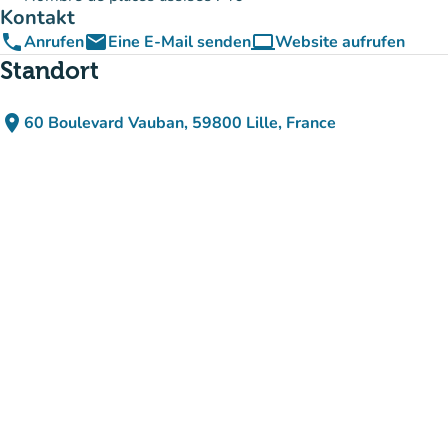
Kontakt
phone
email
computer
Anrufen
Eine E-Mail senden
Website aufrufen
(new tab)
Standort
place
60 Boulevard Vauban, 59800 Lille, France
(in Google Maps öffnen)
(new tab)