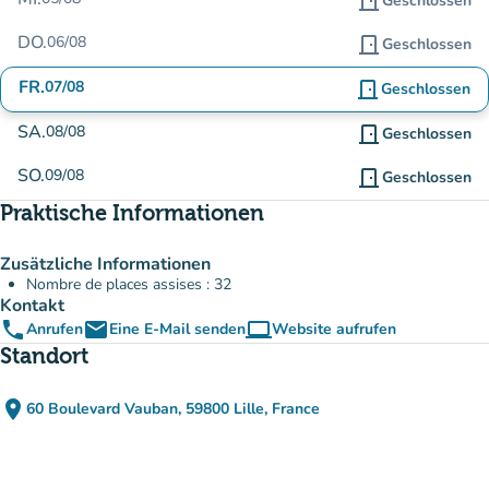
door_front
Geschlossen
DO.
06/08
door_front
Geschlossen
FR.
07/08
door_front
Geschlossen
SA.
08/08
door_front
Geschlossen
SO.
09/08
door_front
Geschlossen
Praktische Informationen
Zusätzliche Informationen
Nombre de places assises : 32
Kontakt
phone
email
computer
Anrufen
Eine E-Mail senden
Website aufrufen
(new tab)
Standort
place
60 Boulevard Vauban, 59800 Lille, France
(in Google Maps öffnen)
(new tab)