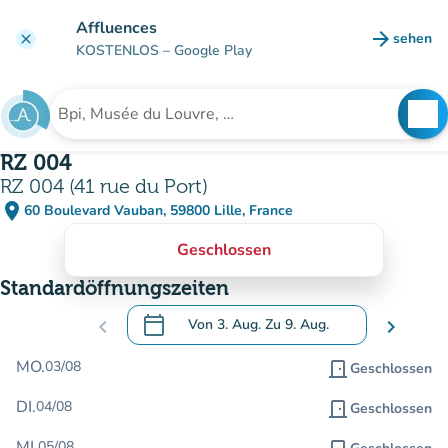
Gehe zum Hauptinhalt
Affluences
arrow_forward
sehen
clear
(new ta
KOSTENLOS
– Google Play
search
See
Suche nach einer Einrichtung
RZ 004
RZ 004 (41 rue du Port)
place
60 Boulevard Vauban, 59800 Lille, France
(in Google Maps öffnen)
(new tab)
Geschlossen
Standardöffnungszeiten
calendar_today
chevron_left
Von
3. Aug.
Zu
9. Aug.
chevron_right
.
Öffnen Sie den Kalender, um Daten zu än
MO.
03/08
door_front
Geschlossen
DI.
04/08
door_front
Geschlossen
MI.
05/08