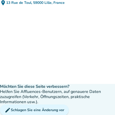
place
13 Rue de Toul, 59000 Lille, France
(in Google Maps öffnen)
(new tab)
Möchten Sie diese Seite verbessern?
Helfen Sie Affluences-Benutzern, auf genauere Daten
zuzugreifen (Verkehr, Öffnungszeiten, praktische
Informationen usw.).
edit
Schlagen Sie eine Änderung vor