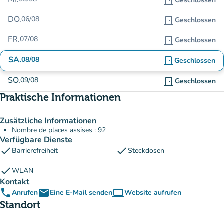
door_front
Geschlossen
DO.
06/08
door_front
Geschlossen
FR.
07/08
door_front
Geschlossen
SA.
08/08
door_front
Geschlossen
SO.
09/08
door_front
Geschlossen
Praktische Informationen
Zusätzliche Informationen
Nombre de places assises : 92
Verfügbare Dienste
check
check
Barrierefreiheit
Steckdosen
check
WLAN
Kontakt
phone
email
computer
Anrufen
Eine E-Mail senden
Website aufrufen
(new tab)
Standort