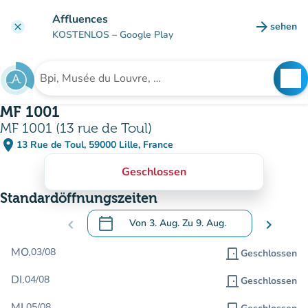
Gehe zum Hauptinhalt
Affluences
arrow_forward
sehen
clear
(new ta
KOSTENLOS
– Google Play
search
See
Suche nach einer Einrichtung
MF 1001
MF 1001 (13 rue de Toul)
place
13 Rue de Toul, 59000 Lille, France
(in Google Maps öffnen)
(new tab)
Geschlossen
Standardöffnungszeiten
calendar_today
chevron_left
Von
3. Aug.
Zu
9. Aug.
chevron_right
.
Öffnen Sie den Kalender, um Daten zu än
MO.
03/08
door_front
Geschlossen
DI.
04/08
door_front
Geschlossen
MI.
05/08