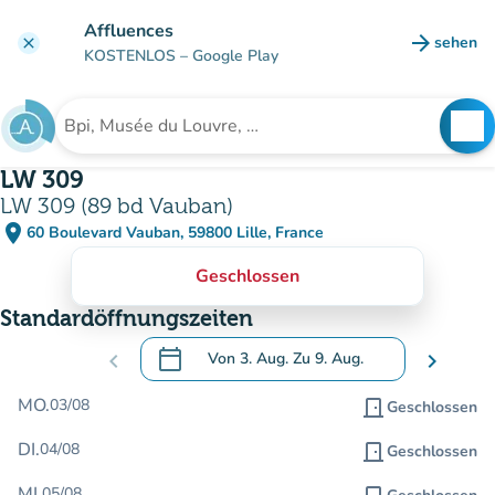
Gehe zum Hauptinhalt
Affluences
arrow_forward
sehen
clear
(new ta
KOSTENLOS
– Google Play
search
See
Suche nach einer Einrichtung
LW 309
LW 309 (89 bd Vauban)
place
60 Boulevard Vauban, 59800 Lille, France
(in Google Maps öffnen)
(new tab)
Geschlossen
Standardöffnungszeiten
calendar_today
chevron_left
Von
3. Aug.
Zu
9. Aug.
chevron_right
.
Öffnen Sie den Kalender, um Daten zu än
MO.
03/08
door_front
Geschlossen
DI.
04/08
door_front
Geschlossen
MI.
05/08