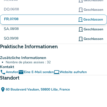
door_front
Geschlossen
DO.
06/08
door_front
Geschlossen
FR.
07/08
door_front
Geschlossen
SA.
08/08
door_front
Geschlossen
SO.
09/08
door_front
Geschlossen
Praktische Informationen
Zusätzliche Informationen
Nombre de places assises : 32
Kontakt
phone
email
computer
Anrufen
Eine E-Mail senden
Website aufrufen
(new tab)
Standort
place
60 Boulevard Vauban, 59800 Lille, France
(in Google Maps öffnen)
(new tab)