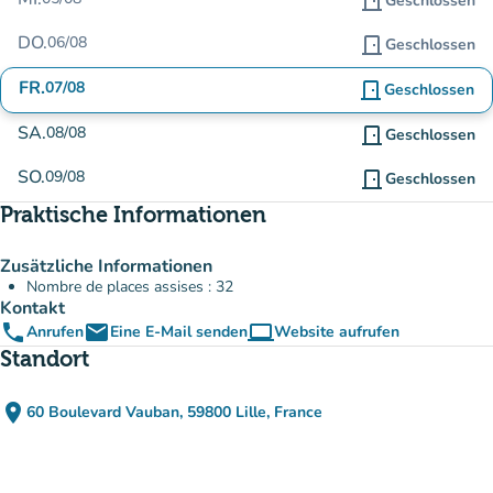
door_front
Geschlossen
DO.
06/08
door_front
Geschlossen
FR.
07/08
door_front
Geschlossen
SA.
08/08
door_front
Geschlossen
SO.
09/08
door_front
Geschlossen
Praktische Informationen
Zusätzliche Informationen
Nombre de places assises : 32
Kontakt
phone
email
computer
Anrufen
Eine E-Mail senden
Website aufrufen
(new tab)
Standort
place
60 Boulevard Vauban, 59800 Lille, France
(in Google Maps öffnen)
(new tab)