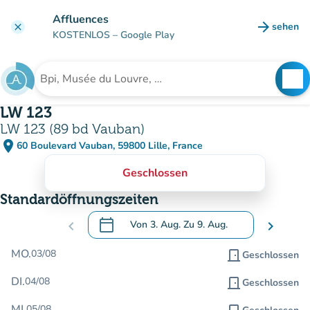
Gehe zum Hauptinhalt
Affluences
arrow_forward
sehen
clear
(new ta
KOSTENLOS
– Google Play
search
See
Suche nach einer Einrichtung
LW 123
LW 123 (89 bd Vauban)
place
60 Boulevard Vauban, 59800 Lille, France
(in Google Maps öffnen)
(new tab)
Geschlossen
Standardöffnungszeiten
calendar_today
chevron_left
Von
3. Aug.
Zu
9. Aug.
chevron_right
.
Öffnen Sie den Kalender, um Daten zu än
MO.
03/08
door_front
Geschlossen
DI.
04/08
door_front
Geschlossen
MI.
05/08