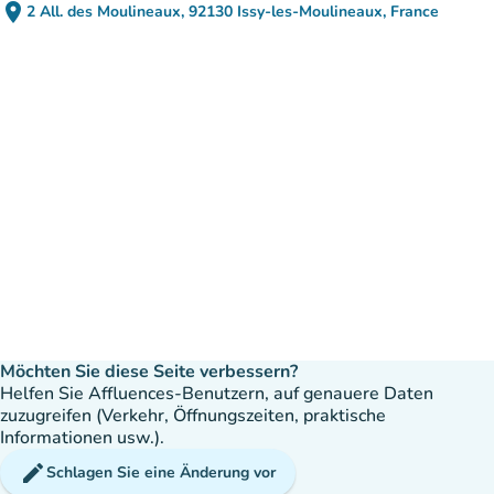
place
2 All. des Moulineaux, 92130 Issy-les-Moulineaux, France
(in Google Maps öffnen)
(new tab)
Möchten Sie diese Seite verbessern?
Helfen Sie Affluences-Benutzern, auf genauere Daten
zuzugreifen (Verkehr, Öffnungszeiten, praktische
Informationen usw.).
edit
Schlagen Sie eine Änderung vor