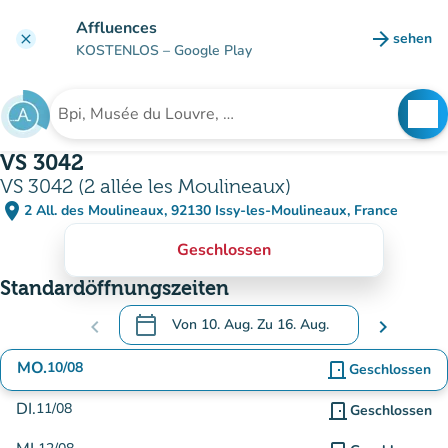
Gehe zum Hauptinhalt
Affluences
arrow_forward
sehen
clear
(new ta
KOSTENLOS
– Google Play
search
See
Suche nach einer Einrichtung
VS 3042
VS 3042 (2 allée les Moulineaux)
place
2 All. des Moulineaux, 92130 Issy-les-Moulineaux, France
(in Google Maps öffnen)
(new tab)
Geschlossen
Standardöffnungszeiten
calendar_today
chevron_left
Von
10. Aug.
Zu
16. Aug.
chevron_right
.
Öffnen Sie den Kalender, um Daten zu änd
MO.
10/08
door_front
Geschlossen
DI.
11/08
door_front
Geschlossen