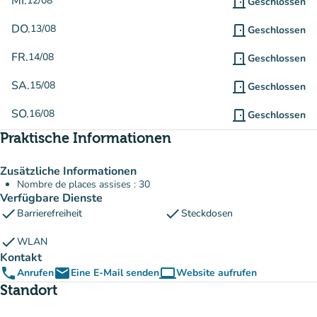
MI.
12/08
door_front
Geschlossen
DO.
13/08
door_front
Geschlossen
FR.
14/08
door_front
Geschlossen
SA.
15/08
door_front
Geschlossen
SO.
16/08
door_front
Geschlossen
Praktische Informationen
Zusätzliche Informationen
Nombre de places assises : 30
Verfügbare Dienste
check
check
Barrierefreiheit
Steckdosen
check
WLAN
Kontakt
phone
email
computer
Anrufen
Eine E-Mail senden
Website aufrufen
(new tab)
Standort