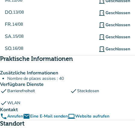
MI.
12/08
door_front
Geschlossen
DO.
13/08
door_front
Geschlossen
FR.
14/08
door_front
Geschlossen
SA.
15/08
door_front
Geschlossen
SO.
16/08
door_front
Geschlossen
Praktische Informationen
Zusätzliche Informationen
Nombre de places assises : 40
Verfügbare Dienste
check
check
Barrierefreiheit
Steckdosen
check
WLAN
Kontakt
phone
email
computer
Anrufen
Eine E-Mail senden
Website aufrufen
(new tab)
Standort