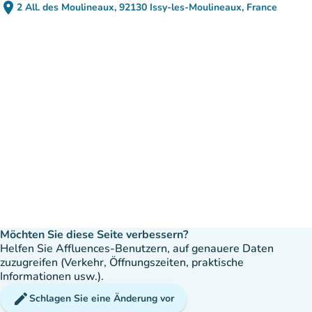
place
2 All. des Moulineaux, 92130 Issy-les-Moulineaux, France
(in Google Maps öffnen)
(new tab)
Möchten Sie diese Seite verbessern?
Helfen Sie Affluences-Benutzern, auf genauere Daten
zuzugreifen (Verkehr, Öffnungszeiten, praktische
Informationen usw.).
edit
Schlagen Sie eine Änderung vor