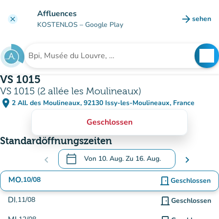
Gehe zum Hauptinhalt
Affluences
arrow_forward
sehen
clear
(new ta
KOSTENLOS
– Google Play
search
See
Suche nach einer Einrichtung
VS 1015
VS 1015 (2 allée les Moulineaux)
place
2 All. des Moulineaux, 92130 Issy-les-Moulineaux, France
(in Google Maps öffnen)
(new tab)
Geschlossen
Standardöffnungszeiten
calendar_today
chevron_left
Von
10. Aug.
Zu
16. Aug.
chevron_right
.
Öffnen Sie den Kalender, um Daten zu änd
MO.
10/08
door_front
Geschlossen
DI.
11/08
door_front
Geschlossen