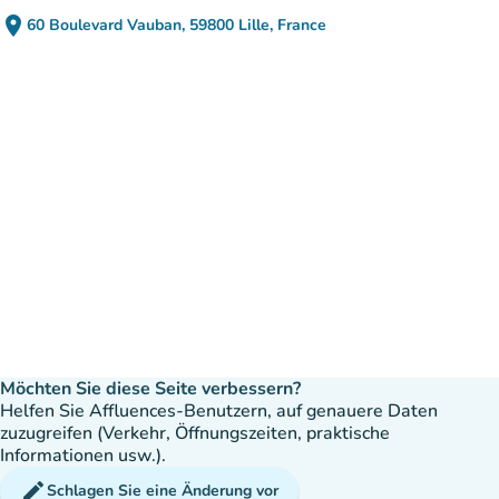
place
60 Boulevard Vauban, 59800 Lille, France
(in Google Maps öffnen)
(new tab)
Möchten Sie diese Seite verbessern?
Helfen Sie Affluences-Benutzern, auf genauere Daten
zuzugreifen (Verkehr, Öffnungszeiten, praktische
Informationen usw.).
edit
Schlagen Sie eine Änderung vor