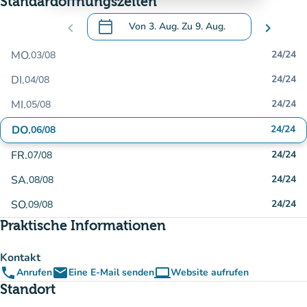
Standardöffnungszeiten
calendar_today
chevron_left
Von
3. Aug.
Zu
9. Aug.
chevron_right
.
Öffnen Sie den Kalender, um Daten zu än
MO.
24/24
03/08
DI.
24/24
04/08
MI.
24/24
05/08
DO.
24/24
06/08
FR.
24/24
07/08
SA.
24/24
08/08
SO.
24/24
09/08
Praktische Informationen
Kontakt
phone
email
computer
Anrufen
Eine E-Mail senden
Website aufrufen
(new tab)
Standort