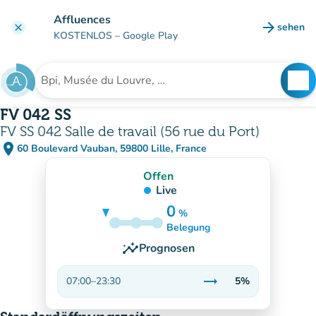
Gehe zum Hauptinhalt
Affluences
arrow_forward
sehen
clear
(new ta
KOSTENLOS
– Google Play
search
See
Suche nach einer Einrichtung
FV 042 SS
FV SS 042 Salle de travail (56 rue du Port)
place
60 Boulevard Vauban, 59800 Lille, France
(in Google Maps öffnen)
(new tab)
Offen
Live
0
%
5%
Belegung
insights
Prognosen
trending_flat
07:00
–
23:30
5%
Stabil