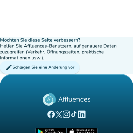
Möchten Sie diese Seite verbessern?
Helfen Sie Affluences-Benutzern, auf genauere Daten
zuzugreifen (Verkehr, Öffnungszeiten, praktische
Informationen usw.).
edit
Schlagen Sie eine Änderung vor
(new tab)
(new tab)
(new tab)
(new tab)
(new tab)
Affluences Facebook-Seite
Affluences Twitter-Seite
Affluences Instagram-Seite
Affluences Tiktok-Seite
Affluences LinkedIn-Seit
(new tab)
(new tab)