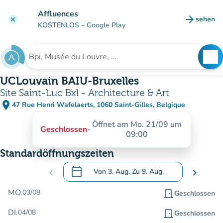
Gehe zum Hauptinhalt
Affluences
arrow_forward
sehen
clear
(new ta
KOSTENLOS
– Google Play
search
See
Suche nach einer Einrichtung
UCLouvain BAIU-Bruxelles
Site Saint-Luc Bxl - Architecture & Art
place
47 Rue Henri Wafelaerts, 1060 Saint-Gilles, Belgique
(in Google Maps öffnen)
(new tab)
Öffnet am Mo. 21/09 um
Geschlossen
-
09:00
Standardöffnungszeiten
calendar_today
chevron_left
Von
3. Aug.
Zu
9. Aug.
chevron_right
.
Öffnen Sie den Kalender, um Daten zu än
MO.
03/08
door_front
Geschlossen
DI.
04/08
door_front
Geschlossen