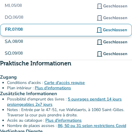
MI.
05/08
door_front
Geschlossen
DO.
06/08
door_front
Geschlossen
FR.
07/08
door_front
Geschlossen
SA.
08/08
door_front
Geschlossen
SO.
09/08
door_front
Geschlossen
Praktische Informationen
Zugang
Conditions d'accès :
Carte d'accès requise
Plan intérieur :
Plus d'informations
Zusätzliche Informationen
Possibilité d'emprunt des livres :
5 ouvrages pendant 14 jours
prolongeables 2x7 jours
Notes : Entrée par le 47-51, rue Wafelaerts, à 1060 Saint-Gilles.
Traverser la cour puis prendre à droite.
Accès au catalogue :
Plus d'informations
Nombre de places assises :
86, 50 ou 31 selon restrictions Covid
Verfügbare Dienste