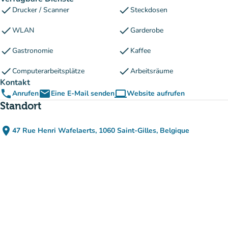
check
check
Drucker / Scanner
Steckdosen
check
check
WLAN
Garderobe
check
check
Gastronomie
Kaffee
check
check
Computerarbeitsplätze
Arbeitsräume
Kontakt
phone
email
computer
Anrufen
Eine E-Mail senden
Website aufrufen
(new tab)
Standort
place
47 Rue Henri Wafelaerts, 1060 Saint-Gilles, Belgique
(in Google Maps öffnen)
(new tab)