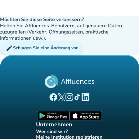
Möchten Sie diese Seite verbessern?
Helfen Sie Affluences-Benutzern, auf genauere Daten
zuzugreifen (Verkehr, Öffnungszeiten, praktische
Informationen usw.).
edit
Schlagen Sie eine Änderung vor
(new tab)
(new tab)
(new tab)
(new tab)
(new tab)
Affluences Facebook-Seite
Affluences Twitter-Seite
Affluences Instagram-Seite
Affluences Tiktok-Seite
Affluences LinkedIn-Seit
(new tab)
(new tab)
Unternehmen
Wer sind wir?
(new tab)
Meine Institution registrieren