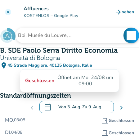
Gehe zum Hauptinhalt
Affluences
arrow_forward
sehen
clear
(new ta
KOSTENLOS
– Google Play
search
See
Suche nach einer Einrichtung
B. SDE Paolo Serra Diritto Economia
Università di Bologna
place
45 Strada Maggiore, 40125 Bologna, Italie
(in Google Maps öffnen)
(new tab)
Öffnet am Mo. 24/08 um
Geschlossen
-
09:00
Standardöffnungszeiten
calendar_today
chevron_left
Von
3. Aug.
Zu
9. Aug.
chevron_right
.
Öffnen Sie den Kalender, um Daten zu än
MO.
03/08
door_front
Geschlossen
DI.
04/08
door_front
Geschlossen