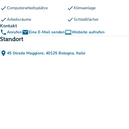
check
check
Computerarbeitsplätze
Klimaanlage
check
check
Arbeitsräume
Schließfächer
Kontakt
phone
email
computer
Anrufen
Eine E-Mail senden
Website aufrufen
(new tab)
Standort
place
45 Strada Maggiore, 40125 Bologna, Italie
(in Google Maps öffnen)
(new tab)