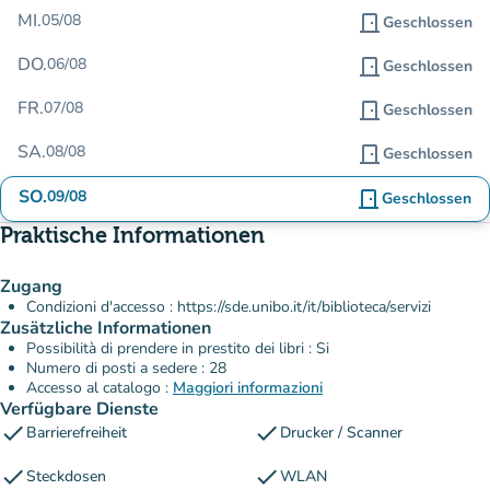
MI.
05/08
door_front
Geschlossen
DO.
06/08
door_front
Geschlossen
FR.
07/08
door_front
Geschlossen
SA.
08/08
door_front
Geschlossen
SO.
09/08
door_front
Geschlossen
Praktische Informationen
Zugang
Condizioni d'accesso : https://sde.unibo.it/it/biblioteca/servizi
Zusätzliche Informationen
Possibilità di prendere in prestito dei libri : Si
Numero di posti a sedere : 28
Accesso al catalogo :
Maggiori informazioni
Verfügbare Dienste
check
check
Barrierefreiheit
Drucker / Scanner
check
check
Steckdosen
WLAN