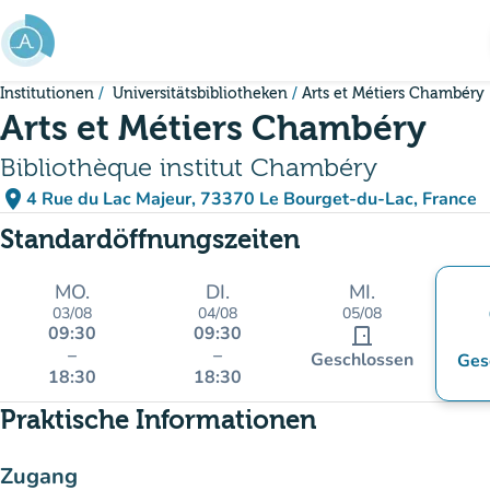
Gehe zum Hauptinhalt
Institutionen
Universitätsbibliotheken
Arts et Métiers Chambéry
Arts et Métiers Chambéry
Bibliothèque institut Chambéry
place
4 Rue du Lac Majeur, 73370 Le Bourget-du-Lac, France
(in Google Maps öffnen)
(new tab)
Standardöffnungszeiten
MO.
DI.
MI.
03/08
04/08
05/08
09:30
09:30
door_front
–
–
Geschlossen
Ges
18:30
18:30
Praktische Informationen
Zugang