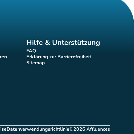
Hilfe & Unterstützung
FAQ
(new tab)
eren
Erklärung zur Barrierefreiheit
(new tab)
Sitemap
(new tab)
ise
Datenverwendungsrichtlinie
©2026 Affluences
ab)
(new tab)