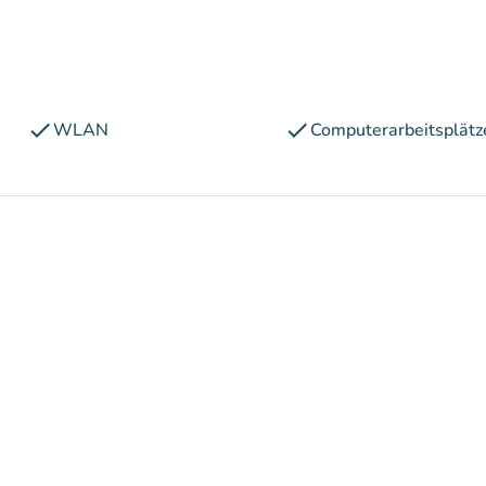
check
check
WLAN
Computerarbeitsplätz