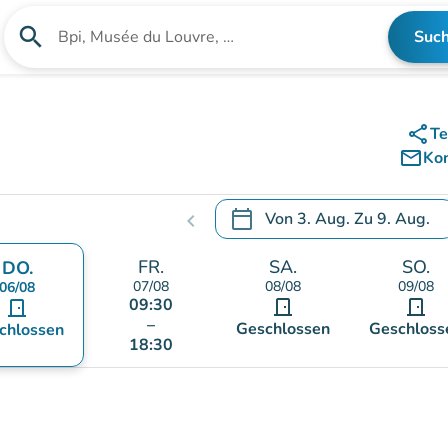
search
Suc
Suche nach einer Einrichtung
share
Te
mail_outline
Ko
calendar_today
Von
3. Aug.
Zu
9. Aug.
chevron_left
.
Öffnen Sie den Kalender, um
FR.
SA.
SO.
DO.
07/08
08/08
09/08
06/08
09:30
door_front
door_front
door_front
–
Geschlossen
Geschloss
chlossen
18:30