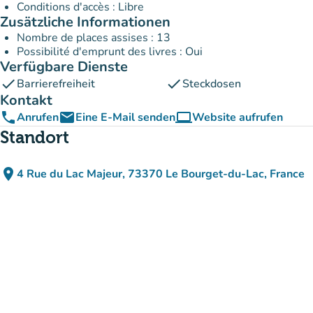
Conditions d'accès : Libre
Zusätzliche Informationen
Nombre de places assises : 13
Possibilité d'emprunt des livres : Oui
Verfügbare Dienste
check
check
Barrierefreiheit
Steckdosen
Kontakt
phone
email
computer
Anrufen
Eine E-Mail senden
Website aufrufen
(new tab)
Standort
place
4 Rue du Lac Majeur, 73370 Le Bourget-du-Lac, France
(in Google Maps öffnen)
(new tab)