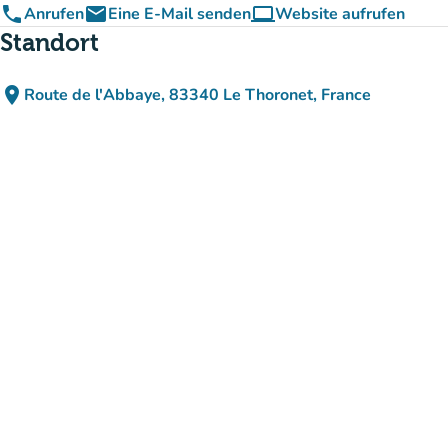
phone
email
computer
Anrufen
Eine E-Mail senden
Website aufrufen
(new tab)
Standort
place
Route de l'Abbaye, 83340 Le Thoronet, France
(in Google Maps öffnen)
(new tab)