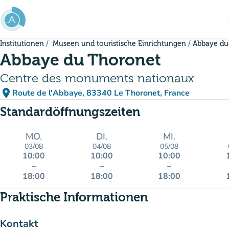
Gehe zum Hauptinhalt
Institutionen
Museen und touristische Einrichtungen
Abbaye du
Abbaye du Thoronet
Centre des monuments nationaux
place
Route de l'Abbaye, 83340 Le Thoronet, France
(in Google Maps öffnen)
(new tab)
Standardöffnungszeiten
MO.
DI.
MI.
03/08
04/08
05/08
10:00
10:00
10:00
–
–
–
18:00
18:00
18:00
Praktische Informationen
Kontakt