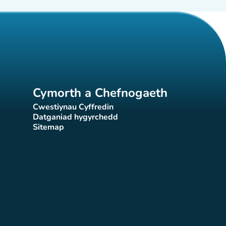
Cymorth a Chefnogaeth
Cwestiynau Cyffredin
(tab newydd)
Datganiad hygyrchedd
)
(tab newydd)
Sitemap
(tab newydd)