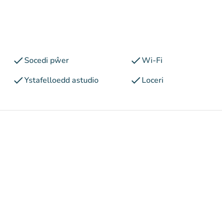
check
check
Socedi pŵer
Wi-Fi
check
check
Ystafelloedd astudio
Loceri