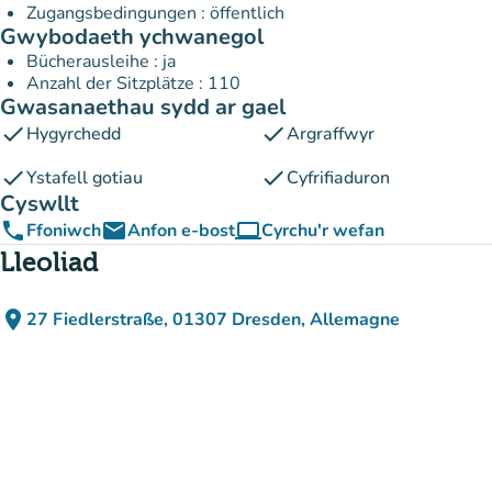
Zugangsbedingungen : öffentlich
Gwybodaeth ychwanegol
Bücherausleihe : ja
Anzahl der Sitzplätze : 110
Gwasanaethau sydd ar gael
check
check
Hygyrchedd
Argraffwyr
check
check
Ystafell gotiau
Cyfrifiaduron
Cyswllt
phone
email
computer
Ffoniwch
Anfon e-bost
Cyrchu'r wefan
(tab newydd)
Lleoliad
place
27 Fiedlerstraße, 01307 Dresden, Allemagne
(agor yn Google Maps)
(tab newydd)