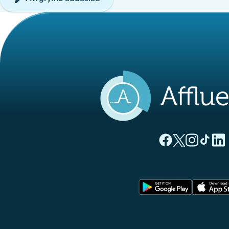
(tab newydd)
(tab newyd
(tab ne
(tab
(
Tudalen Facebook 
Tudalen Twitte
Tudalen Ins
Tudalen
Tuda
(tab newy