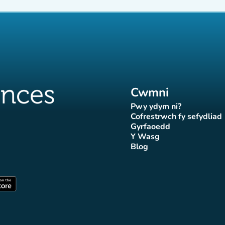
Cwmni
Pwy ydym ni?
(tab newydd)
Cofrestrwch fy sefydliad
(tab newydd
Gyrfaoedd
(tab newydd)
Y Wasg
d)
wydd)
 newydd)
tab newydd)
(tab newydd)
Blog
Affluences
r Affluences
tagram Affluences
 Tiktok Affluences
len LinkedIn Affluences
(tab newydd)
dd)
(tab newydd)