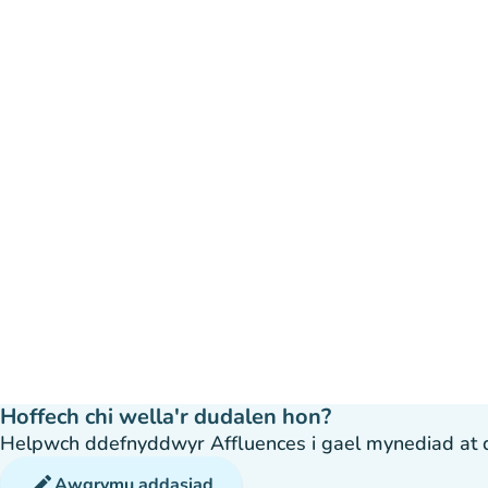
Hoffech chi wella'r dudalen hon?
Helpwch ddefnyddwyr Affluences i gael mynediad at dda
edit
Awgrymu addasiad