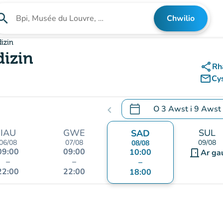
arch
Chwilio
Chwilio am sefydliad
dizin
dizin
share
Rh
mail_outline
Cy
calendar_today
O
3 Awst
i
9 Awst
chevron_left
.
Agor y calendr i newid d
IAU
GWE
SUL
SAD
06/08
07/08
09/08
08/08
09:00
09:00
10:00
door_front
Ar ga
–
–
–
22:00
22:00
18:00