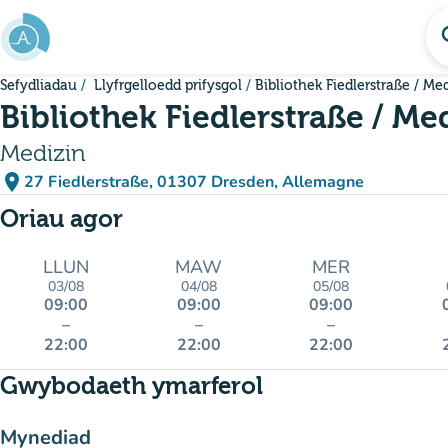
Mynd i'r prif gynnwys
se
Sefydliadau
Llyfrgelloedd prifysgol
Bibliothek Fiedlerstraße / Me
Bibliothek Fiedlerstraße / Me
Medizin
place
27 Fiedlerstraße, 01307 Dresden, Allemagne
(agor yn Google Maps)
(tab newydd)
Oriau agor
LLUN
MAW
MER
03/08
04/08
05/08
09:00
09:00
09:00
–
–
–
22:00
22:00
22:00
Gwybodaeth ymarferol
Mynediad