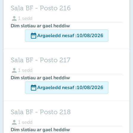
Sala BF - Posto 216
person
1
sedd
Dim slotiau ar gael heddiw
date_range
Argaeledd nesaf
:
10/08/2026
Sala BF - Posto 217
person
1
sedd
Dim slotiau ar gael heddiw
date_range
Argaeledd nesaf
:
10/08/2026
Sala BF - Posto 218
person
1
sedd
Dim slotiau ar gael heddiw