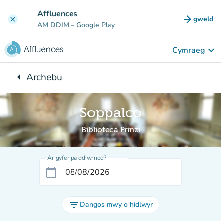
Mynd i'r prif gynnwys
Affluences
arrow_forward
gweld
clear
(tab n
AM DDIM
– Google Play
keyboard_arrow_down
Cymraeg
arrow_left
Archebu
Yn ôl i:
Soppalco
Biblioteca Frinzi
Ar gyfer pa ddiwrnod?
calendar_today
filter_list
Dangos mwy o hidlwyr