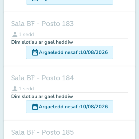
Sala BF - Posto 183
person
1
sedd
Dim slotiau ar gael heddiw
date_range
Argaeledd nesaf
:
10/08/2026
Sala BF - Posto 184
person
1
sedd
Dim slotiau ar gael heddiw
date_range
Argaeledd nesaf
:
10/08/2026
Sala BF - Posto 185