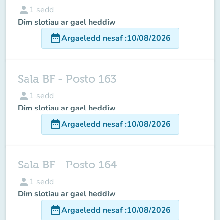
person
1
sedd
Dim slotiau ar gael heddiw
date_range
Argaeledd nesaf
:
10/08/2026
Sala BF - Posto 163
person
1
sedd
Dim slotiau ar gael heddiw
date_range
Argaeledd nesaf
:
10/08/2026
Sala BF - Posto 164
person
1
sedd
Dim slotiau ar gael heddiw
date_range
Argaeledd nesaf
:
10/08/2026