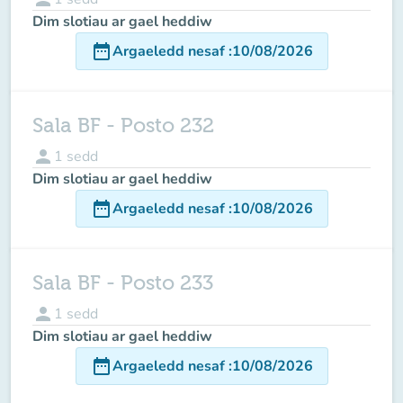
Dim slotiau ar gael heddiw
date_range
Argaeledd nesaf
:
10/08/2026
Sala BF - Posto 232
person
1
sedd
Dim slotiau ar gael heddiw
date_range
Argaeledd nesaf
:
10/08/2026
Sala BF - Posto 233
person
1
sedd
Dim slotiau ar gael heddiw
date_range
Argaeledd nesaf
:
10/08/2026