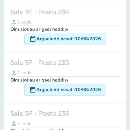
Sala BF - Posto 234
person
1
sedd
Dim slotiau ar gael heddiw
date_range
Argaeledd nesaf
:
10/08/2026
Sala BF - Posto 235
person
1
sedd
Dim slotiau ar gael heddiw
date_range
Argaeledd nesaf
:
10/08/2026
Sala BF - Posto 236
person
1
sedd