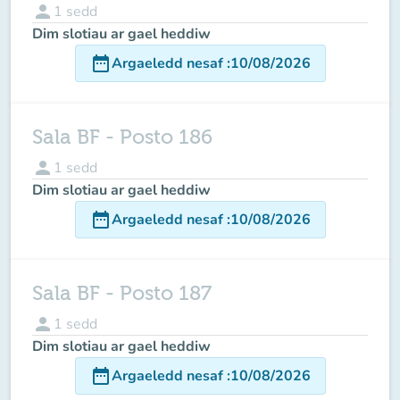
person
1
sedd
Dim slotiau ar gael heddiw
date_range
Argaeledd nesaf
:
10/08/2026
Sala BF - Posto 186
person
1
sedd
Dim slotiau ar gael heddiw
date_range
Argaeledd nesaf
:
10/08/2026
Sala BF - Posto 187
person
1
sedd
Dim slotiau ar gael heddiw
date_range
Argaeledd nesaf
:
10/08/2026