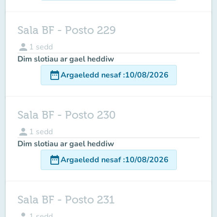
Sala BF - Posto 229
person
1
sedd
Dim slotiau ar gael heddiw
date_range
Argaeledd nesaf
:
10/08/2026
Sala BF - Posto 230
person
1
sedd
Dim slotiau ar gael heddiw
date_range
Argaeledd nesaf
:
10/08/2026
Sala BF - Posto 231
person
1
sedd