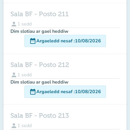
Sala BF - Posto 211
person
1
sedd
Dim slotiau ar gael heddiw
date_range
Argaeledd nesaf
:
10/08/2026
Sala BF - Posto 212
person
1
sedd
Dim slotiau ar gael heddiw
date_range
Argaeledd nesaf
:
10/08/2026
Sala BF - Posto 213
person
1
sedd