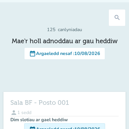
search
125
canlyniadau
Mae'r holl adnoddau ar gau heddiw
date_range
Argaeledd nesaf
:
10/08/2026
Sala BF - Posto 001
person
1
sedd
Dim slotiau ar gael heddiw