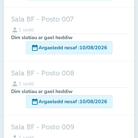
Sala BF - Posto 007
person
1
sedd
Dim slotiau ar gael heddiw
date_range
Argaeledd nesaf
:
10/08/2026
Sala BF - Posto 008
person
1
sedd
Dim slotiau ar gael heddiw
date_range
Argaeledd nesaf
:
10/08/2026
Sala BF - Posto 009
person
1
sedd