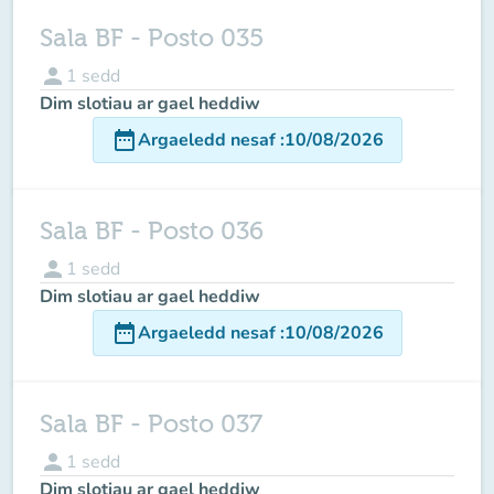
Sala BF - Posto 035
person
1
sedd
Dim slotiau ar gael heddiw
date_range
Argaeledd nesaf
:
10/08/2026
Sala BF - Posto 036
person
1
sedd
Dim slotiau ar gael heddiw
date_range
Argaeledd nesaf
:
10/08/2026
Sala BF - Posto 037
person
1
sedd
Dim slotiau ar gael heddiw