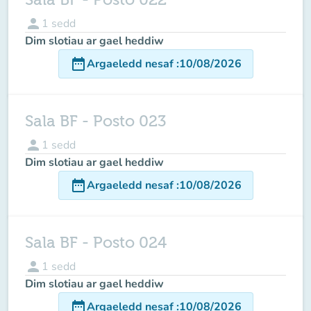
person
1
sedd
Dim slotiau ar gael heddiw
date_range
Argaeledd nesaf
:
10/08/2026
Sala BF - Posto 023
person
1
sedd
Dim slotiau ar gael heddiw
date_range
Argaeledd nesaf
:
10/08/2026
Sala BF - Posto 024
person
1
sedd
Dim slotiau ar gael heddiw
date_range
Argaeledd nesaf
:
10/08/2026