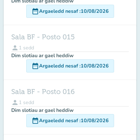
Dim slotiau ar gael heddiw
date_range
Argaeledd nesaf
:
10/08/2026
Sala BF - Posto 015
person
1
sedd
Dim slotiau ar gael heddiw
date_range
Argaeledd nesaf
:
10/08/2026
Sala BF - Posto 016
person
1
sedd
Dim slotiau ar gael heddiw
date_range
Argaeledd nesaf
:
10/08/2026