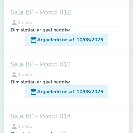
Sala BF - Posto 012
person
1
sedd
Dim slotiau ar gael heddiw
date_range
Argaeledd nesaf
:
10/08/2026
Sala BF - Posto 013
person
1
sedd
Dim slotiau ar gael heddiw
date_range
Argaeledd nesaf
:
10/08/2026
Sala BF - Posto 014
person
1
sedd