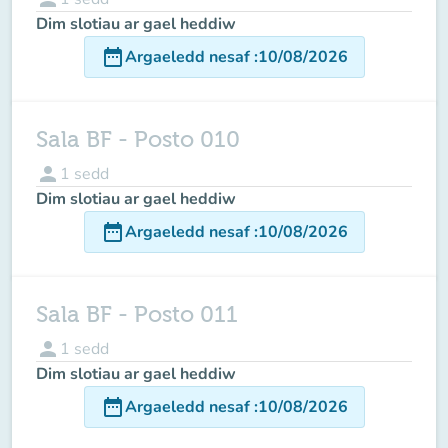
Dim slotiau ar gael heddiw
date_range
Argaeledd nesaf
:
10/08/2026
Sala BF - Posto 010
person
1
sedd
Dim slotiau ar gael heddiw
date_range
Argaeledd nesaf
:
10/08/2026
Sala BF - Posto 011
person
1
sedd
Dim slotiau ar gael heddiw
date_range
Argaeledd nesaf
:
10/08/2026