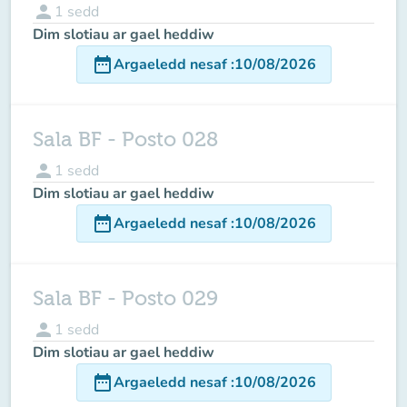
person
1
sedd
Dim slotiau ar gael heddiw
date_range
Argaeledd nesaf
:
10/08/2026
Sala BF - Posto 028
person
1
sedd
Dim slotiau ar gael heddiw
date_range
Argaeledd nesaf
:
10/08/2026
Sala BF - Posto 029
person
1
sedd
Dim slotiau ar gael heddiw
date_range
Argaeledd nesaf
:
10/08/2026