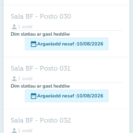
Sala BF - Posto 030
person
1
sedd
Dim slotiau ar gael heddiw
date_range
Argaeledd nesaf
:
10/08/2026
Sala BF - Posto 031
person
1
sedd
Dim slotiau ar gael heddiw
date_range
Argaeledd nesaf
:
10/08/2026
Sala BF - Posto 032
person
1
sedd