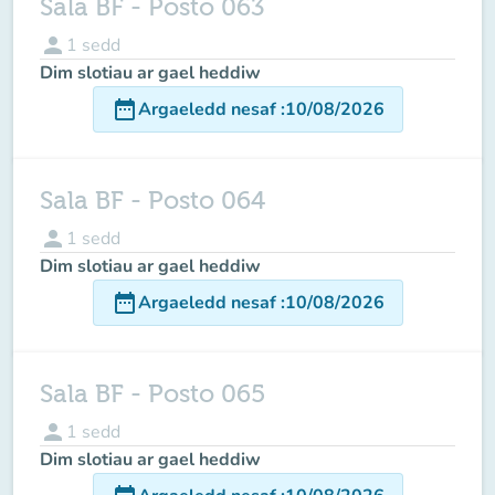
Sala BF - Posto 063
person
1
sedd
Dim slotiau ar gael heddiw
date_range
Argaeledd nesaf
:
10/08/2026
Sala BF - Posto 064
person
1
sedd
Dim slotiau ar gael heddiw
date_range
Argaeledd nesaf
:
10/08/2026
Sala BF - Posto 065
person
1
sedd
Dim slotiau ar gael heddiw