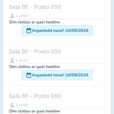
Sala BF - Posto 058
person
1
sedd
Dim slotiau ar gael heddiw
date_range
Argaeledd nesaf
:
10/08/2026
Sala BF - Posto 059
person
1
sedd
Dim slotiau ar gael heddiw
date_range
Argaeledd nesaf
:
10/08/2026
Sala BF - Posto 060
person
1
sedd
Dim slotiau ar gael heddiw