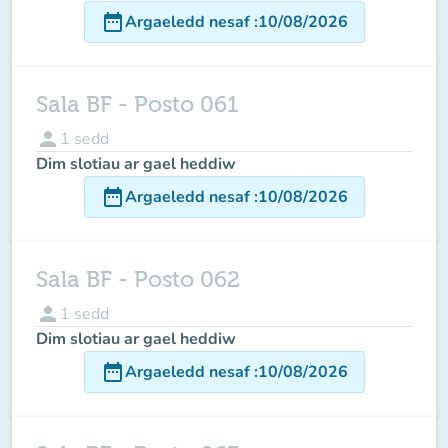
date_range
Argaeledd nesaf
:
10/08/2026
Sala BF - Posto 061
person
1
sedd
Dim slotiau ar gael heddiw
date_range
Argaeledd nesaf
:
10/08/2026
Sala BF - Posto 062
person
1
sedd
Dim slotiau ar gael heddiw
date_range
Argaeledd nesaf
:
10/08/2026