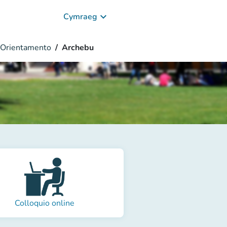
keyboard_arrow_down
Cymraeg
Orientamento
Archebu
Colloquio online