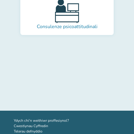
Consulenze psicoattitudinali
(tab newydd)
Ydych chi'n weithiwr proffesiynol?
Cwestiynau Cyffredin
Telerau defnyddio