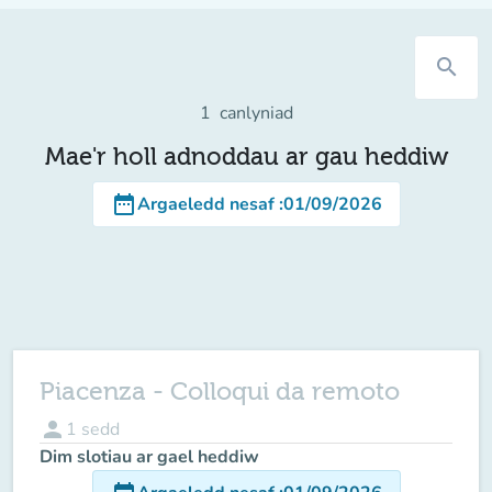
search
1
canlyniad
Mae'r holl adnoddau ar gau heddiw
date_range
Argaeledd nesaf
:
01/09/2026
Piacenza - Colloqui da remoto
person
1
sedd
Dim slotiau ar gael heddiw