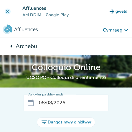
Mynd i'r prif gynnwys
Affluences
arrow_forward
gweld
clear
(tab n
AM DDIM
– Google Play
keyboard_arrow_down
Cymraeg
arrow_left
Archebu
Yn ôl i:
Colloquio Online
UCSC PC - Colloqui di orientamento
Ar gyfer pa ddiwrnod?
calendar_today
filter_list
Dangos mwy o hidlwyr