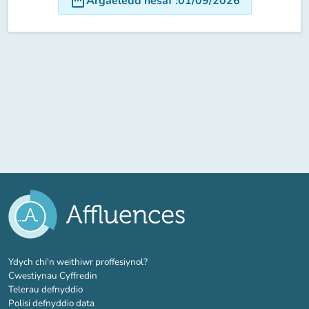
date_range
Argaeledd nesaf
:
01/09/2026
(tab newydd)
Ydych chi'n weithiwr proffesiynol?
Cwestiynau Cyffredin
Telerau defnyddio
Polisi defnyddio data