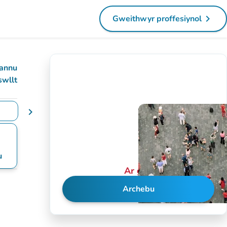
navigate_next
Gweithwyr proffesiynol
(tab newydd)
annu
swllt
chevron_right
yddiadau
u
Ar gau
Archebu