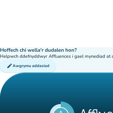
Hoffech chi wella'r dudalen hon?
Helpwch ddefnyddwyr Affluences i gael mynediad at dda
edit
Awgrymu addasiad