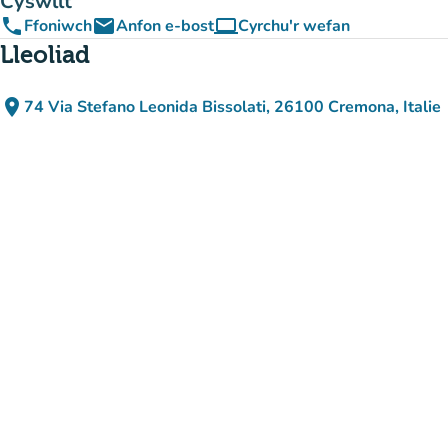
Cyswllt
phone
email
computer
Ffoniwch
Anfon e-bost
Cyrchu'r wefan
(tab newydd)
Lleoliad
place
74 Via Stefano Leonida Bissolati, 26100 Cremona, Italie
(agor yn Google Maps)
(tab newydd)