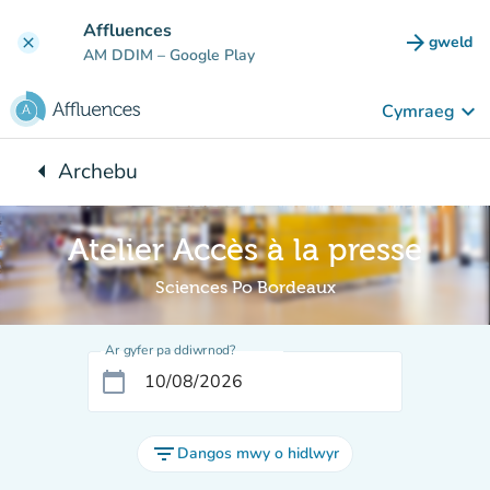
Mynd i'r prif gynnwys
Affluences
arrow_forward
gweld
clear
(tab n
AM DDIM
– Google Play
keyboard_arrow_down
Cymraeg
arrow_left
Archebu
Yn ôl i:
Atelier Accès à la presse
Sciences Po Bordeaux
Ar gyfer pa ddiwrnod?
calendar_today
filter_list
Dangos mwy o hidlwyr