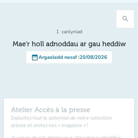
search
1
canlyniad
Mae'r holl adnoddau ar gau heddiw
date_range
Argaeledd nesaf
:
20/08/2026
Atelier Accès à la presse
Exploitez tout le potentiel de notre collection
presse et visitez nos « magasins » !
Au cours de cet atelier vous allez mieux identifier