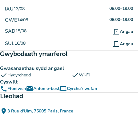
IAU
08:00
–
19:00
13/08
GWE
08:00
–
19:00
14/08
SAD
15/08
door_front
Ar gau
SUL
16/08
door_front
Ar gau
Gwybodaeth ymarferol
Gwasanaethau sydd ar gael
check
check
Hygyrchedd
Wi-Fi
Cyswllt
phone
email
computer
Ffoniwch
Anfon e-bost
Cyrchu'r wefan
(tab newydd)
Lleoliad
place
3 Rue d'Ulm, 75005 Paris, France
(agor yn Google Maps)
(tab newydd)