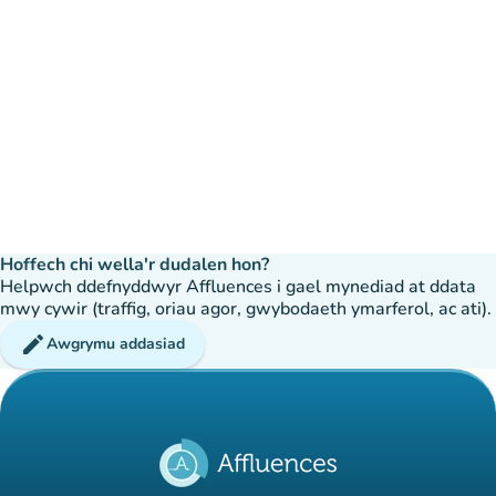
Hoffech chi wella'r dudalen hon?
Helpwch ddefnyddwyr Affluences i gael mynediad at ddata
mwy cywir (traffig, oriau agor, gwybodaeth ymarferol, ac ati).
edit
Awgrymu addasiad