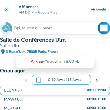
Mynd i'r prif gynnwys
Affluences
arrow_forward
gweld
clear
(tab n
AM DDIM
– Google Play
search
See
Chwilio am sefydliad
Salle de Conférences Ulm
Salle Ulm
place
3 Rue d'Ulm, 75005 Paris, France
(agor yn Google Maps)
(tab newydd)
Ar gau
-
Yn agor am 8:00 yb
Oriau agor
calendar_today
chevron_left
O
10 Awst
i
16 Awst
chevron_right
.
Agor y calendr i newid dyddiadau
LLUN
08:00
–
19:00
10/08
MAW
08:00
–
19:00
11/08
MER
08:00
–
19:00
12/08