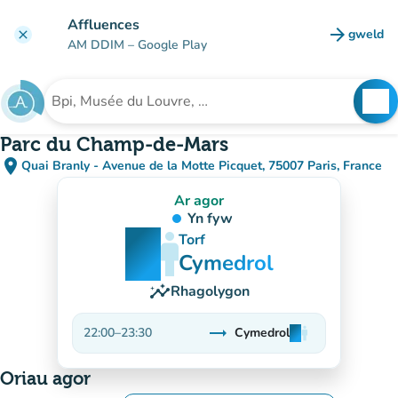
Mynd i'r prif gynnwys
Affluences
arrow_forward
gweld
clear
(tab n
AM DDIM
– Google Play
search
See
Chwilio am sefydliad
Parc du Champ-de-Mars
place
Quai Branly - Avenue de la Motte Picquet, 75007 Paris, France
(agor yn Google Maps)
(tab newydd)
Ar agor
Yn fyw
man
man
man
Torf
Cymedrol
insights
Rhagolygon
trending_flat
22:00
–
23:30
Cymedrol
man
man
man
Sefydlog
Oriau agor