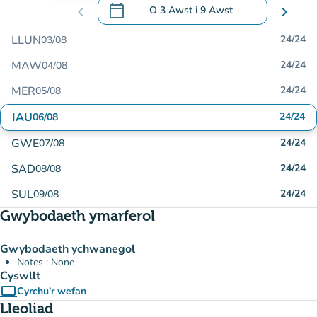
calendar_today
chevron_left
O
3 Awst
i
9 Awst
chevron_right
.
Agor y calendr i newid dyddiadau
LLUN
24/24
03/08
MAW
24/24
04/08
MER
24/24
05/08
IAU
24/24
06/08
GWE
24/24
07/08
SAD
24/24
08/08
SUL
24/24
09/08
Gwybodaeth ymarferol
Gwybodaeth ychwanegol
Notes : None
Cyswllt
computer
Cyrchu'r wefan
(tab newydd)
Lleoliad