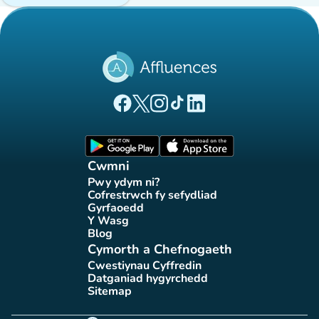
(tab newydd)
(tab newydd)
(tab newydd)
(tab newydd)
(tab newydd)
Tudalen Facebook Affluences
Tudalen Twitter Affluences
Tudalen Instagram Affluences
Tudalen Tiktok Affluences
Tudalen LinkedIn Affluen
(tab newydd)
(tab newydd)
Cwmni
Pwy ydym ni?
(tab newydd)
Cofrestrwch fy sefydliad
(tab newydd)
Gyrfaoedd
(tab newydd)
Y Wasg
(tab newydd)
Blog
(tab newydd)
Cymorth a Chefnogaeth
Cwestiynau Cyffredin
(tab newydd)
Datganiad hygyrchedd
(tab newydd)
Sitemap
(tab newydd)