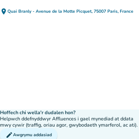
place
Quai Branly - Avenue de la Motte Picquet, 75007 Paris, France
(agor yn Google Maps)
(tab newydd)
Hoffech chi wella'r dudalen hon?
Helpwch ddefnyddwyr Affluences i gael mynediad at ddata
mwy cywir (traffig, oriau agor, gwybodaeth ymarferol, ac ati).
edit
Awgrymu addasiad