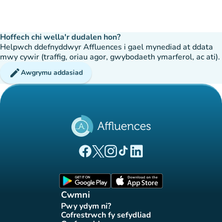
Hoffech chi wella'r dudalen hon?
Helpwch ddefnyddwyr Affluences i gael mynediad at ddata
mwy cywir (traffig, oriau agor, gwybodaeth ymarferol, ac ati).
edit
Awgrymu addasiad
(tab newydd)
(tab newydd)
(tab newydd)
(tab newydd)
(tab newydd)
Tudalen Facebook Affluences
Tudalen Twitter Affluences
Tudalen Instagram Affluences
Tudalen Tiktok Affluences
Tudalen LinkedIn Affluen
(tab newydd)
(tab newydd)
Cwmni
Pwy ydym ni?
(tab newydd)
Cofrestrwch fy sefydliad
(tab newydd)