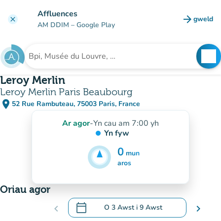
Mynd i'r prif gynnwys
Affluences
arrow_forward
gweld
clear
(tab n
AM DDIM
– Google Play
search
See
Chwilio am sefydliad
Leroy Merlin
Leroy Merlin Paris Beaubourg
place
52 Rue Rambuteau, 75003 Paris, France
(agor yn Google Maps)
(tab newydd)
Ar agor
-
Yn cau am 7:00 yh
Yn fyw
0
mun
5
mun
aros
Oriau agor
calendar_today
chevron_left
O
3 Awst
i
9 Awst
chevron_right
.
Agor y calendr i newid dyddiadau