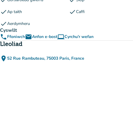
check
check
check
check
Ap taith
Caffi
check
Aerdymheru
Cyswllt
phone
email
computer
Ffoniwch
Anfon e-bost
Cyrchu'r wefan
(tab newydd)
Lleoliad
place
52 Rue Rambuteau, 75003 Paris, France
(agor yn Google Maps)
(tab newydd)