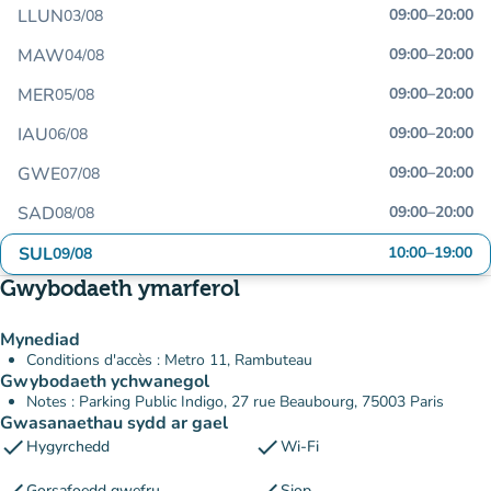
LLUN
09:00
–
20:00
03/08
MAW
09:00
–
20:00
04/08
MER
09:00
–
20:00
05/08
IAU
09:00
–
20:00
06/08
GWE
09:00
–
20:00
07/08
SAD
09:00
–
20:00
08/08
SUL
10:00
–
19:00
09/08
Gwybodaeth ymarferol
Mynediad
Conditions d'accès : Metro 11, Rambuteau
Gwybodaeth ychwanegol
Notes : Parking Public Indigo, 27 rue Beaubourg, 75003 Paris
Gwasanaethau sydd ar gael
check
check
Hygyrchedd
Wi-Fi
Gorsafoedd gwefru
Siop