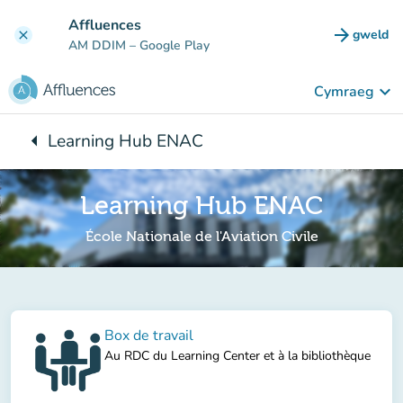
Mynd i'r prif gynnwys
Affluences
arrow_forward
gweld
clear
(tab n
AM DDIM
– Google Play
keyboard_arrow_down
Cymraeg
arrow_left
Learning Hub ENAC
Yn ôl i:
Learning Hub ENAC
École Nationale de l'Aviation Civile
Box de travail
Au RDC du Learning Center et à la bibliothèque