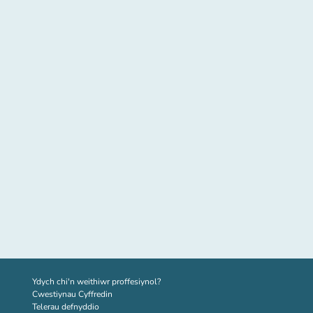
(tab newydd)
Ydych chi'n weithiwr proffesiynol?
Cwestiynau Cyffredin
Telerau defnyddio