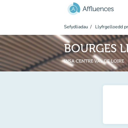
Mynd i'r prif gynnwys
Sefydliadau
Llyfrgelloedd pr
BOURGES L
INSA CENTRE VAL DE LOIRE