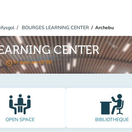
ifysgol
BOURGES LEARNING CENTER
Archebu
EARNING CENTER
access_time
Yn agor am 07:30
OPEN SPACE
BIBLIOTHEQUE