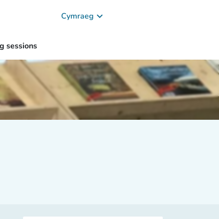
keyboard_arrow_down
Cymraeg
ng sessions