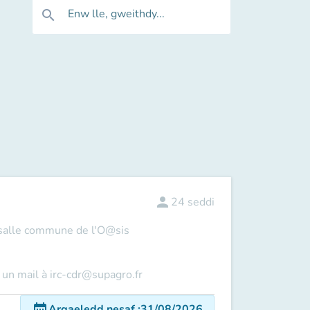
Enw lle, gweithdy...
search
person
24
seddi
 salle commune de l'O@sis
 un mail à irc-cdr@supagro.fr
date_range
Argaeledd nesaf
:
31/08/2026