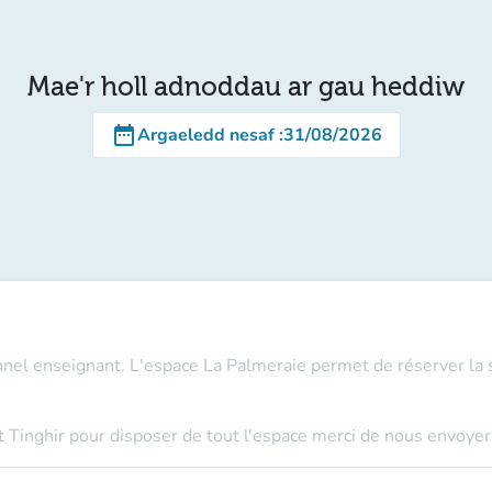
Mae'r holl adnoddau ar gau heddiw
date_range
Argaeledd nesaf
:
31/08/2026
nel enseignant
. L'espace La Palmeraie permet de réserver la
et Tinghir pour disposer de tout l'espace merci de nous envoyer