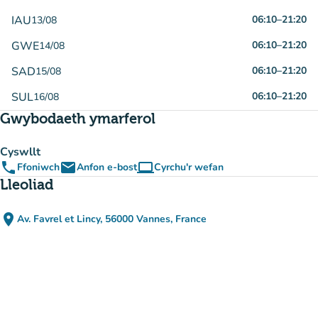
IAU
06:10
–
21:20
13/08
GWE
06:10
–
21:20
14/08
SAD
06:10
–
21:20
15/08
SUL
06:10
–
21:20
16/08
Gwybodaeth ymarferol
Cyswllt
phone
email
computer
Ffoniwch
Anfon e-bost
Cyrchu'r wefan
(tab newydd)
Lleoliad
place
Av. Favrel et Lincy, 56000 Vannes, France
(agor yn Google Maps)
(tab newydd)