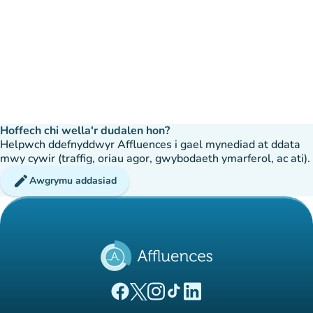
Hoffech chi wella'r dudalen hon?
Helpwch ddefnyddwyr Affluences i gael mynediad at ddata
mwy cywir (traffig, oriau agor, gwybodaeth ymarferol, ac ati).
edit
Awgrymu addasiad
(tab newydd)
(tab newydd)
(tab newydd)
(tab newydd)
(tab newydd)
Tudalen Facebook Affluences
Tudalen Twitter Affluences
Tudalen Instagram Affluences
Tudalen Tiktok Affluences
Tudalen LinkedIn Affluen