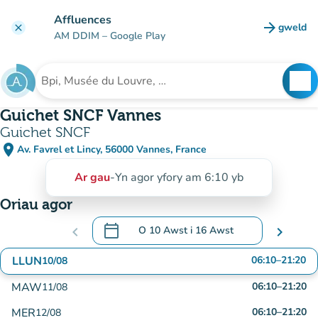
Mynd i'r prif gynnwys
Affluences
arrow_forward
gweld
clear
(tab n
AM DDIM
– Google Play
search
See
Chwilio am sefydliad
Guichet SNCF Vannes
Guichet SNCF
place
Av. Favrel et Lincy, 56000 Vannes, France
(agor yn Google Maps)
(tab newydd)
Ar gau
-
Yn agor yfory am 6:10 yb
Oriau agor
calendar_today
chevron_left
O
10 Awst
i
16 Awst
chevron_right
.
Agor y calendr i newid dyddiadau
LLUN
06:10
–
21:20
10/08
MAW
06:10
–
21:20
11/08
MER
06:10
–
21:20
12/08