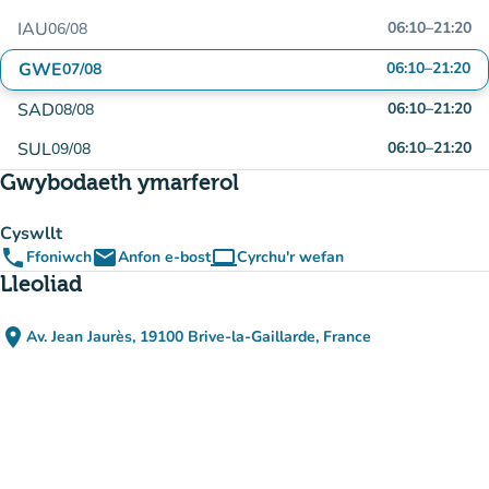
IAU
06:10
–
21:20
06/08
GWE
06:10
–
21:20
07/08
SAD
06:10
–
21:20
08/08
SUL
06:10
–
21:20
09/08
Gwybodaeth ymarferol
Cyswllt
phone
email
computer
Ffoniwch
Anfon e-bost
Cyrchu'r wefan
(tab newydd)
Lleoliad
place
Av. Jean Jaurès, 19100 Brive-la-Gaillarde, France
(agor yn Google Maps)
(tab newydd)