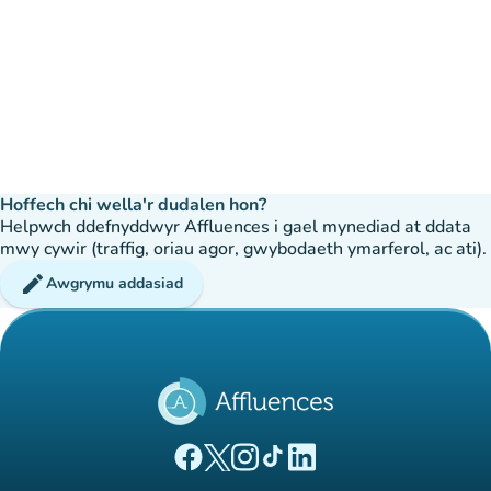
Hoffech chi wella'r dudalen hon?
Helpwch ddefnyddwyr Affluences i gael mynediad at ddata
mwy cywir (traffig, oriau agor, gwybodaeth ymarferol, ac ati).
edit
Awgrymu addasiad
(tab newydd)
(tab newydd)
(tab newydd)
(tab newydd)
(tab newydd)
Tudalen Facebook Affluences
Tudalen Twitter Affluences
Tudalen Instagram Affluences
Tudalen Tiktok Affluences
Tudalen LinkedIn Affluen