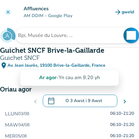
Mynd i'r prif gynnwys
Affluences
arrow_forward
gweld
clear
(tab n
AM DDIM
– Google Play
search
See
Chwilio am sefydliad
Guichet SNCF Brive-la-Gaillarde
Guichet SNCF
place
Av. Jean Jaurès, 19100 Brive-la-Gaillarde, France
(agor yn Google Maps)
(tab newydd)
Ar agor
-
Yn cau am 9:20 yh
Oriau agor
calendar_today
chevron_left
O
3 Awst
i
9 Awst
chevron_right
.
Agor y calendr i newid dyddiadau
LLUN
06:10
–
21:20
03/08
MAW
06:10
–
21:20
04/08
MER
06:10
–
21:20
05/08