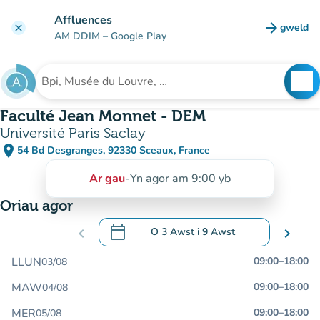
Mynd i'r prif gynnwys
Affluences
arrow_forward
gweld
clear
(tab n
AM DDIM
– Google Play
search
See
Chwilio am sefydliad
Faculté Jean Monnet - DEM
Université Paris Saclay
place
54 Bd Desgranges, 92330 Sceaux, France
(agor yn Google Maps)
(tab newydd)
Ar gau
-
Yn agor am 9:00 yb
Oriau agor
calendar_today
chevron_left
O
3 Awst
i
9 Awst
chevron_right
.
Agor y calendr i newid dyddiadau
LLUN
09:00
–
18:00
03/08
MAW
09:00
–
18:00
04/08
MER
09:00
–
18:00
05/08