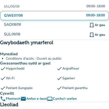
IAU
09:00
–
18:00
06/08
GWE
09:00
–
18:00
07/08
SAD
08/08
door_front
Ar gau
SUL
09/08
door_front
Ar gau
Gwybodaeth ymarferol
Mynediad
Conditions d'accès : Ouvert au public
Gwasanaethau sydd ar gael
check
check
Hygyrchedd
Argraffwyr
check
check
Wi-Fi
Sganiwr
check
check
Peiriant llungopïo
Peiriant gwerthu
Cyswllt
phone
email
computer
Ffoniwch
Anfon e-bost
Cyrchu'r wefan
(tab newydd)
Lleoliad