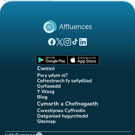
(tab newydd)
(tab newydd)
(tab newydd)
(tab newydd)
(tab newydd)
Tudalen Facebook Affluences
Tudalen Twitter Affluences
Tudalen Instagram Affluences
Tudalen Tiktok Affluences
Tudalen LinkedIn Affluen
(tab newydd)
(tab newydd)
Cwmni
Pwy ydym ni?
(tab newydd)
Cofrestrwch fy sefydliad
(tab newydd)
Gyrfaoedd
(tab newydd)
Y Wasg
(tab newydd)
Blog
(tab newydd)
Cymorth a Chefnogaeth
Cwestiynau Cyffredin
(tab newydd)
Datganiad hygyrchedd
(tab newydd)
Sitemap
(tab newydd)