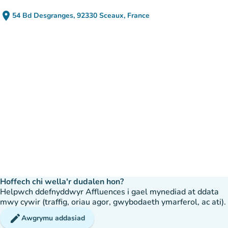
place
54 Bd Desgranges, 92330 Sceaux, France
(agor yn Google Maps)
(tab newydd)
Hoffech chi wella'r dudalen hon?
Helpwch ddefnyddwyr Affluences i gael mynediad at ddata
mwy cywir (traffig, oriau agor, gwybodaeth ymarferol, ac ati).
edit
Awgrymu addasiad