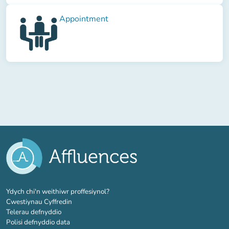
Appointment
(tab newydd)
Ydych chi'n weithiwr proffesiynol?
Cwestiynau Cyffredin
Telerau defnyddio
Polisi defnyddio data